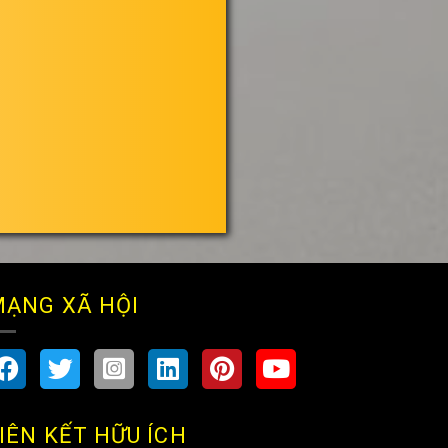
ẠNG XÃ HỘI
IÊN KẾT HỮU ÍCH