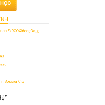
ÊNH
juacnrExRGOXl6eogOs_g
aau
paau
u
in Bossier City
Hệ
”