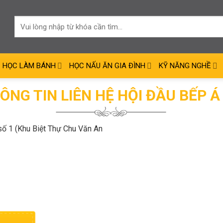
HỌC LÀM BÁNH
HỌC NẤU ĂN GIA ĐÌNH
KỸ NĂNG NGHỀ
ÔNG TIN LIÊN HỆ HỘI ĐẦU BẾP Á
số 1 (Khu Biệt Thự Chu Văn An