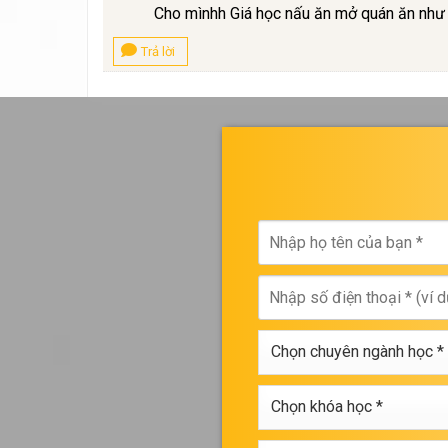
Cho mìnhh Giá học nấu ăn mở quán ăn như 
Trả lời
Nhập
họ
tên
Nhập
của
số
bạn
điện
*
Chọn
thoại
chuyên
*
ngành
Chọn
học
khóa
*
học