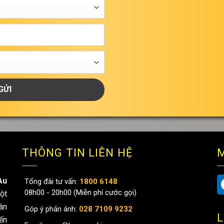
THÔNG TIN LIÊN HỆ
M
Au
Tổng đài tư vấn:
1800 6148
08h00 - 20h00 (Miễn phí cước gọi)
ột
ân
Góp ý phản ánh:
028 7109 9232
L
ến