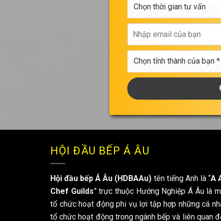
Chọn
*
thời
gian
Nhập
tư
email
vấn
của
Chọn
bạn
tỉnh
thành
của
bạn
*
HỘI ĐẦU BẾP Á ÂU
Hội đầu bếp Á Âu (HDBAAu)
tên tiếng Anh là “
A 
Chef Guilds
” trực thuộc Hướng Nghiệp Á Âu là m
tổ chức hoạt động phi vụ lợi tập hợp những cá nh
tổ chức hoạt động trong ngành bếp và liên quan đ