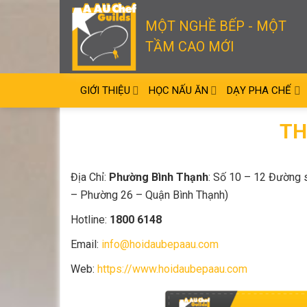
Skip
to
MỘT NGHỀ BẾP - MỘT
content
TẦM CAO MỚI
GIỚI THIỆU
HỌC NẤU ĂN
DẠY PHA CHẾ
TH
Địa Chỉ:
Phường Bình Thạnh
: Số 10 – 12 Đường 
– Phường 26 – Quận Bình Thạnh)
Hotline:
1800 6148
Email:
info@hoidaubepaau.com
Web:
https://www.hoidaubepaau.com