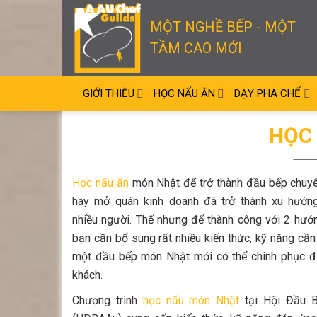
Skip
to
MỘT NGHỀ BẾP - MỘT
content
TẦM CAO MỚI
GIỚI THIỆU
HỌC NẤU ĂN
DẠY PHA CHẾ
HỌC
Học nấu ăn
món Nhật để trở thành đầu bếp chuy
hay mở quán kinh doanh đã trở thành xu hướng
nhiều người. Thế nhưng để thành công với 2 hướn
bạn cần bổ sung rất nhiều kiến thức, kỹ năng cần 
một đầu bếp món Nhật mới có thể chinh phục đ
khách.
Chương trình
học nấu món Nhật
tại Hội Đầu 