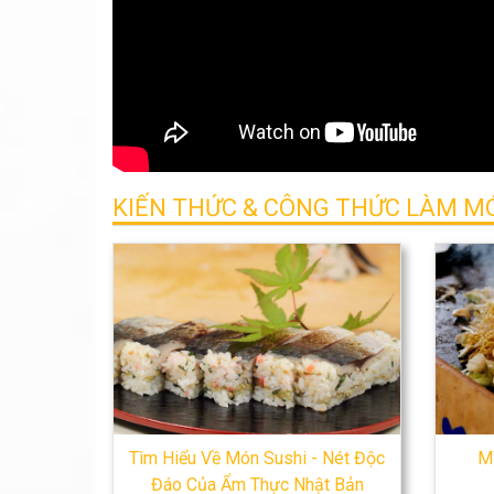
KIẾN THỨC & CÔNG THỨC LÀM M
Tìm Hiểu Về Món Sushi - Nét Độc
M
Đáo Của Ẩm Thực Nhật Bản