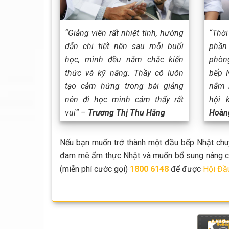
“Giảng viên rất nhiệt tình, hướng
“Thờ
dẫn chi tiết nên sau mỗi buổi
phần
học, mình đều nắm chắc kiến
phòn
thức và kỹ năng. Thầy cô luôn
bếp 
tạo cảm hứng trong bài giảng
nắm 
nên đi học mình cảm thấy rất
hội 
vui” –
Trương Thị Thu Hằng
Hoàn
Nếu bạn muốn trở thành một đầu bếp Nhật chuy
đam mê ẩm thực Nhật và muốn bổ sung nâng cao 
(miễn phí cước gọi)
1800 6148
để được
Hội Đầ