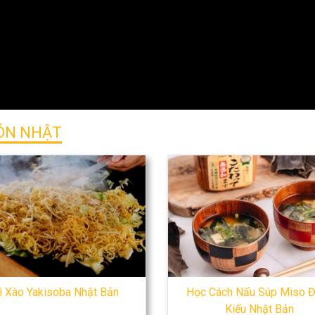
ÓN NHẬT
ì Xào Yakisoba Nhật Bản
Học Cách Nấu Súp Miso 
Kiểu Nhật Bản