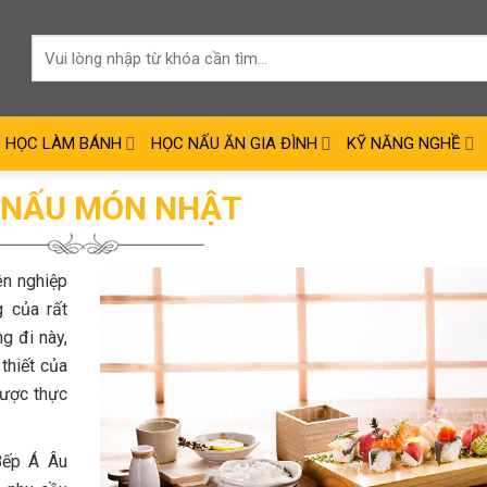
HỌC LÀM BÁNH
HỌC NẤU ĂN GIA ĐÌNH
KỸ NĂNG NGHỀ
 NẤU MÓN NHẬT
ên nghiệp
 của rất
g đi này,
thiết của
ược thực
Bếp Á Âu