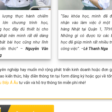
i lượng thực hành chiếm
“Sau khóa học, mình đã 
 lớn chương trình học,
nhận vào làm việc ở một
g học đầy đủ thiết bị cho
hàng Nhật tại Quận 1, TP.
Nhật nên mình rất dễ dàng
Những gì có được từ các 
bắt bài học cũng như lĩnh
học đã giúp mình rất nhiều t
kiến thức” –
Nguyễn Văn
công việc”. –
Lê Thanh Nga
g
ên nghiệp hay muốn mở rộng phát triển kinh doanh hoặc đơn g
kiến thức, hãy điền thông tin tại form đăng ký hoặc gọi về tổ
u Bếp Á Âu
tư vấn và hỗ trợ thông tin miễn phí nhé!