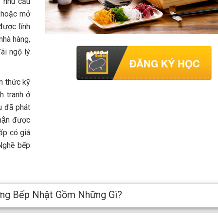
 nhu cầu
 hoặc mở
được lĩnh
 nhà hàng,
ãi ngộ lý
n thức kỹ
h tranh ở
Au đã phát
hận được
 có giá
 Nghề bếp
ởng Bếp Nhật Gồm Những Gì?