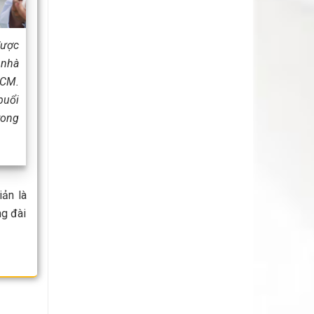
được
 nhà
HCM.
buổi
rong
iản là
ng đài