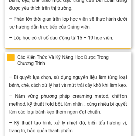
bánh, kẹo, chè thảo mộc đặc trưng của Đài Loan đang
được yêu thích trên thị trường.
– Phần lớn thời gian trên lớp học viên sẽ thực hành dưới
sự hướng dẫn trực tiếp của Giảng viên.
– Lớp học có sĩ số dao động từ 15 – 19 học viên.
Các Kiến Thức Và Kỹ Năng Học Được Trong
Chương Trình
– Bí quyết lựa chọn, sử dụng nguyên liệu làm từng loại
bánh, chè, cách xử lý hạt và mứt trái cây khô khi làm kẹo.
– Nắm vững phương pháp creaming metod, chiffon
method, kỹ thuật fold bột, làm nhân… cùng nhiều bí quyết
làm các loại bánh kẹo thơm ngon đạt chuẩn.
– Kỹ thuật tạo hình, xử lý nhiệt độ, biến tấu hương vị,
trang trí, bảo quản thành phẩm.