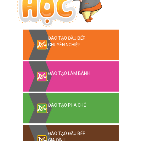
ĐÀO TẠO ĐẦU BẾP
CHUYÊN NGHIỆP
ĐÀO TẠO LÀM BÁNH
ĐÀO TẠO PHA CHẾ
ĐÀO TẠO ĐẦU BẾP
GIA ĐÌNH