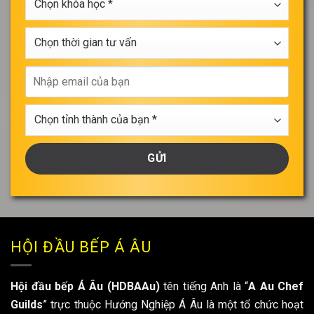
học
khóa
*
học
Chọn
*
thời
gian
Nhập
tư
email
vấn
của
Chọn
bạn
tỉnh
thành
của
bạn
*
HỘI ĐẦU BẾP Á ÂU
Hội đầu bếp Á Âu (HDBAAu)
tên tiếng Anh là “
A Au Chef
Guilds
” trực thuộc Hướng Nghiệp Á Âu là một tổ chức hoạt