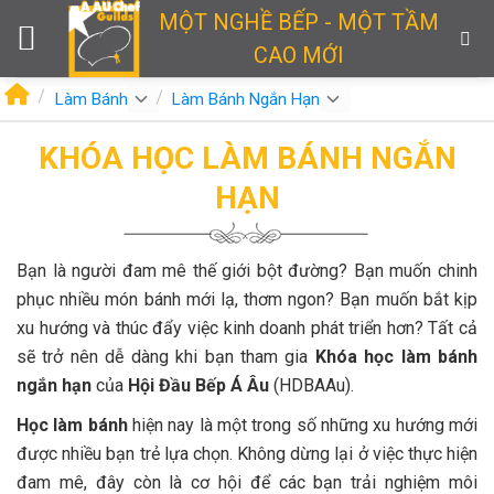
Skip
MỘT NGHỀ BẾP - MỘT TẦM
to
CAO MỚI
content
Làm Bánh
Làm Bánh Ngắn Hạn
KHÓA HỌC LÀM BÁNH NGẮN
HẠN
Bạn là người đam mê thế giới bột đường? Bạn muốn chinh
phục nhiều món bánh mới lạ, thơm ngon? Bạn muốn bắt kịp
xu hướng và thúc đẩy việc kinh doanh phát triển hơn? Tất cả
sẽ trở nên dễ dàng khi bạn tham gia
Khóa học làm bánh
ngắn hạn
của
Hội Đầu Bếp Á Âu
(HDBAAu).
Học làm bánh
hiện nay là một trong số những xu hướng mới
được nhiều bạn trẻ lựa chọn. Không dừng lại ở việc thực hiện
đam mê, đây còn là cơ hội để các bạn trải nghiệm môi