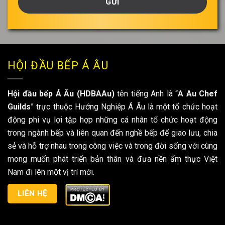
của
bạn
*
HỘI ĐẦU BẾP Á ÂU
Hội đầu bếp Á Âu (HDBAAu)
tên tiếng Anh là “
A Au Chef
Guilds
” trực thuộc Hướng Nghiệp Á Âu là một tổ chức hoạt
động phi vụ lợi tập hợp những cá nhân tổ chức hoạt động
trong ngành bếp và liên quan đến nghề bếp để giao lưu, chia
sẻ và hỗ trợ nhau trong công việc và trong đời sống với cùng
mong muốn phát triển bản thân và đưa nền ẩm thực Việt
Nam đi lên một vị trí mới.
LIÊN HỆ