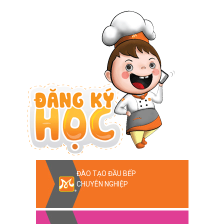
ĐÀO TẠO ĐẦU BẾP
CHUYÊN NGHIỆP