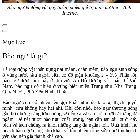
Bào ngư là động vật quý hiếm, nhiều giá trị dinh dưỡng – Ảnh:
Internet
Mục Lục
Bào ngư là gì?
Là loại động vật thân bụng hai mảnh, chân mềm, bào ngư sinh sống
ở vùng nước sâu ngoài biển có độ mặn khoảng 2 – 3%. Phần lớn
bào ngư được tìm thấy ở khu vực Ấn Độ Dương và Thái . Ở Việt
Nam, bào ngư có nhiều ở vùng biển miền Trung như Nha Trang,
Quy Nhơn, Phú Yên Ninh Thuận…
Bào ngư còn có nhiều tên gọi khác như ốc khổng, thạch quyết
minh, cửu khổng hay hải nhĩ. Khi còn nhỏ, bào ngư thường sống
gần bờ nhưng càng lớn chúng sẽ tiến xa và sâu hơn dưới các tảng đá
ngầm. Để bắt được bào ngư chất lượng, bạn cần lặn sâu dưới đáy
biển và tách chúng ra khỏi những tảng đá ngầm lớn. Quá trình thu
hoạch bào ngư cũng khó khăn và tốn nhiều công sức như thu hoạch
yến sào nên giá thành khá cao.