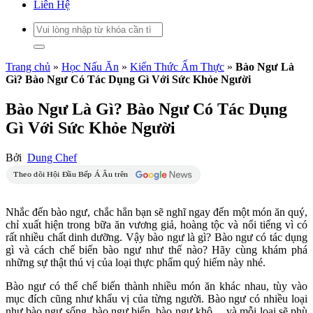
Liên Hệ
Trang chủ
»
Học Nấu Ăn
»
Kiến Thức Ẩm Thực
»
Bào Ngư Là
Gì? Bào Ngư Có Tác Dụng Gì Với Sức Khỏe Người
Bào Ngư Là Gì? Bào Ngư Có Tác Dụng
Gì Với Sức Khỏe Người
Bởi
Dung Chef
Nhắc đến bào ngư, chắc hẳn bạn sẽ nghĩ ngay đến một món ăn quý,
chỉ xuất hiện trong bữa ăn vương giả, hoàng tộc và nổi tiếng vì có
rất nhiều chất dinh dưỡng. Vậy bào ngư là gì? Bào ngư có tác dụng
gì và cách chế biến bào ngư như thế nào? Hãy cùng khám phá
những sự thật thú vị của loại thực phẩm quý hiếm này nhé.
Bào ngư có thể chế biến thành nhiều món ăn khác nhau, tùy vào
mục đích cũng như khẩu vị của từng người. Bào ngư có nhiều loại
như bào ngư sống, bào ngư biển, bào ngư khô… và mỗi loại sẽ phù