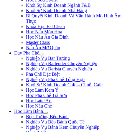
Khởi Sự Kinh Doanh Ngành F&B
Khởi Sự Kinh Doanh Nhà Hàng
Bí Quyết Kinh Doanh Và Vận Hành Mô Hình Ẩm
Thực
Khóa Học Eat Clean
Học Nấu Món Hoa
Học Nấu Ăn Gia Đình
Master Class
Nấu Ăn Mở Quán
Dạy Pha Chế
Nghiệp Vụ Bar Trưởng
Nghiệp Vụ Bartender Chuyên Nghiệp
Nghiệp Vụ Barista Chuyên Nghiệp
Pha Chế Đặc Biệt
Nghiệp Vụ Pha Chế Tổng Hợp
Khởi Sự Kinh Doanh Cafe – Chuỗi Cafe
Học Làm Kem Ý
Học Pha Chế Trà Sữa
Học Latte Art
Học Nấu Chè
Học Làm Bánh
Bếp Trưởng Bếp Bánh
Nghiệp Vụ Bếp Bánh Quốc Tế
Nghiệp Vụ Bánh Kem Chuyên Nghiệp