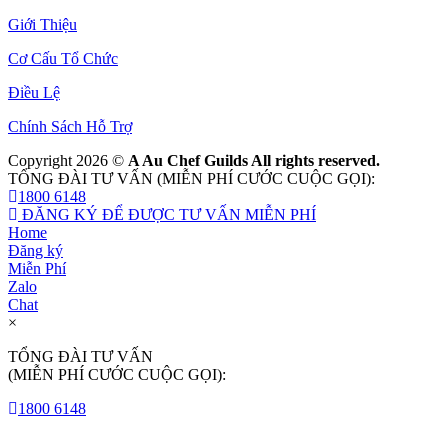
Giới Thiệu
Cơ Cấu Tổ Chức
Điều Lệ
Chính Sách Hỗ Trợ
Copyright 2026 ©
A Au Chef Guilds All rights reserved.
TỔNG ĐÀI TƯ VẤN (MIỄN PHÍ CƯỚC CUỘC GỌI):
1800 6148
ĐĂNG KÝ ĐỂ ĐƯỢC TƯ VẤN MIỄN PHÍ
Home
Đăng ký
Miễn Phí
Zalo
Chat
×
TỔNG ĐÀI TƯ VẤN
(MIỄN PHÍ CƯỚC CUỘC GỌI):
1800 6148