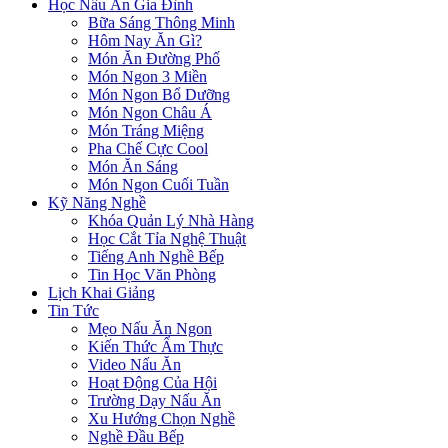
Học Nấu Ăn Gia Đình
Bữa Sáng Thông Minh
Hôm Nay Ăn Gì?
Món Ăn Đường Phố
Món Ngon 3 Miền
Món Ngon Bổ Dưỡng
Món Ngon Châu Á
Món Tráng Miệng
Pha Chế Cực Cool
Món Ăn Sáng
Món Ngon Cuối Tuần
Kỹ Năng Nghề
Khóa Quản Lý Nhà Hàng
Học Cắt Tỉa Nghệ Thuật
Tiếng Anh Nghề Bếp
Tin Học Văn Phòng
Lịch Khai Giảng
Tin Tức
Mẹo Nấu Ăn Ngon
Kiến Thức Ẩm Thực
Video Nấu Ăn
Hoạt Động Của Hội
Trường Dạy Nấu Ăn
Xu Hướng Chọn Nghề
Nghề Đầu Bếp