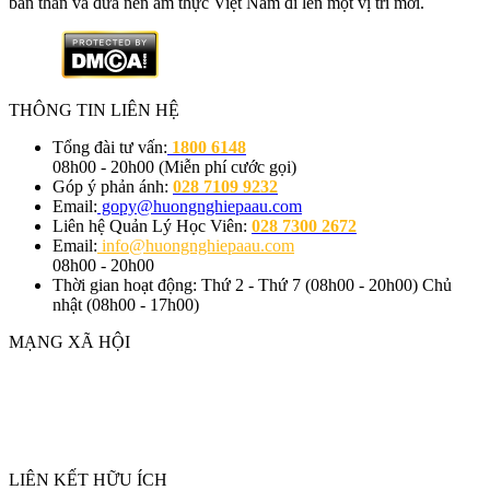
bản thân và đưa nền ẩm thực Việt Nam đi lên một vị trí mới.
Liên hệ
THÔNG TIN LIÊN HỆ
Tổng đài tư vấn:
1800 6148
08h00 - 20h00 (Miễn phí cước gọi)
Góp ý phản ánh:
028 7109 9232
Email:
gopy@huongnghiepaau.com
Liên hệ Quản Lý Học Viên:
028 7300 2672
Email:
info@huongnghiepaau.com
08h00 - 20h00
Thời gian hoạt động: Thứ 2 - Thứ 7 (08h00 - 20h00) Chủ
nhật (08h00 - 17h00)
MẠNG XÃ HỘI
LIÊN KẾT HỮU ÍCH