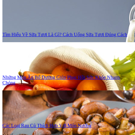
Tìm Hiểu Về Sữa Tươi Là Gì? Cách Uống Sữa Tươi Đúng Cách
Những Món Ăn Bổ Dưỡng Giúp Phục Hồi Sức Khỏe Nhanh
Chóng
Các Loại Rau Củ Thích Hợp Với Món Nướng