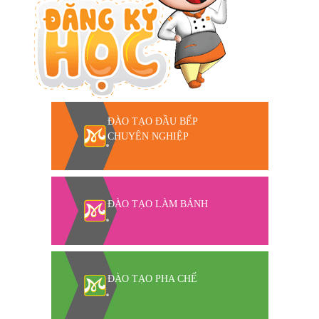
ĐÀO TẠO ĐẦU BẾP
CHUYÊN NGHIỆP
ĐÀO TẠO LÀM BÁNH
ĐÀO TẠO PHA CHẾ