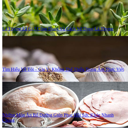
Lá Thyme Là Gì ? Công Dụng Và Cách Sử Dụng Lá Thyme
Tìm Hiểu Về Tỏi – Gia Vị Không Thể Thiếu Trong Ẩm Thực Việt
Những Món Ăn Bổ Dưỡng Giúp Phục Hồi Sức Khỏe Nhanh
Chóng