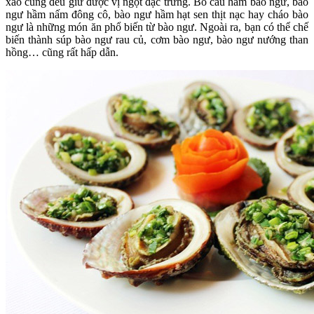
xào cũng đều giữ được vị ngọt đặc trưng. Bồ câu hầm bào ngư, bào
ngư hầm nấm đông cô, bào ngư hầm hạt sen thịt nạc hay cháo bào
ngư là những món ăn phổ biến từ bào ngư. Ngoài ra, bạn có thể chế
biến thành súp bào ngư rau củ, cơm bào ngư, bào ngư nướng than
hồng… cũng rất hấp dẫn.