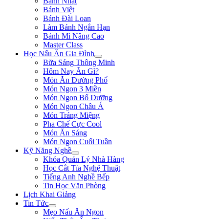
Bánh Nhật
Bánh Việt
Bánh Đài Loan
Làm Bánh Ngắn Hạn
Bánh Mì Nâng Cao
Master Class
Học Nấu Ăn Gia Đình
Bữa Sáng Thông Minh
Hôm Nay Ăn Gì?
Món Ăn Đường Phố
Món Ngon 3 Miền
Món Ngon Bổ Dưỡng
Món Ngon Châu Á
Món Tráng Miệng
Pha Chế Cực Cool
Món Ăn Sáng
Món Ngon Cuối Tuần
Kỹ Năng Nghề
Khóa Quản Lý Nhà Hàng
Học Cắt Tỉa Nghệ Thuật
Tiếng Anh Nghề Bếp
Tin Học Văn Phòng
Lịch Khai Giảng
Tin Tức
Mẹo Nấu Ăn Ngon