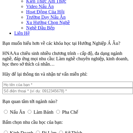
Kiến Thức Ẩm Thực
Video Nấu Ăn
Hoạt Động Của Hội
Trường Dạy Nấu Ăn
Xu Hướng Chọn Nghề
Nghề Đầu Bếp
Liên Hệ
Bạn muốn hiểu hơn về các khóa học tại Hướng Nghiệp Á Âu?
HNAAu chiêu sinh nhiều chương trình - cấp độ, đa dạng ngành
nghề, đáp ứng mọi nhu cầu: Làm nghề chuyên nghiệp, kinh doanh,
học theo sở thích cá nhân…
Hãy để lại thông tin và nhận tư vấn miễn phí:
Bạn quan tâm tới ngành nào?
Nấu Ăn
Làm Bánh
Pha Chế
Bấm chọn nhu cầu học của bạn:
Kinh Doanh
Đi Làm
Sở Thích