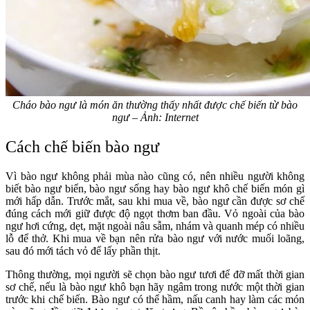
Cháo bào ngư là món ăn thường thấy nhất được chế biến từ bào
ngư – Ảnh: Internet
Cách chế biến bào ngư
Vì bào ngư không phải mùa nào cũng có, nên nhiều người không
biết bào ngư biển, bào ngư sống hay bào ngư khô chế biến món gì
mới hấp dẫn. Trước mắt, sau khi mua về, bào ngư cần được sơ chế
đúng cách mới giữ được độ ngọt thơm ban đầu. Vỏ ngoài của bào
ngư hơi cứng, dẹt, mặt ngoài nâu sẫm, nhám và quanh mép có nhiều
lỗ để thở. Khi mua về bạn nên rửa bào ngư với nước muối loãng,
sau đó mới tách vỏ để lấy phần thịt.
Thông thường, mọi người sẽ chọn bào ngư tươi để đỡ mất thời gian
sơ chế, nếu là bào ngư khô bạn hãy ngâm trong nước một thời gian
trước khi chế biến. Bào ngư có thể hầm, nấu canh hay làm các món