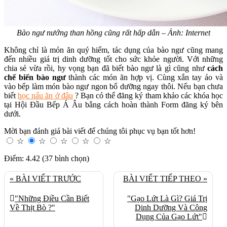
Bào ngư nướng than hồng cũng rất hấp dẫn – Ảnh: Internet
Không chỉ là món ăn quý hiếm, tác dụng của bào ngư cũng mang
đến nhiều giá trị dinh dưỡng tốt cho sức khỏe người. Với những
chia sẻ vừa rồi, hy vọng bạn đã biết bào ngư là gì cũng như
cách
chế biến bào ngư
thành các món ăn hợp vị. Cùng xắn tay áo và
vào bếp làm món bào ngư ngon bổ dưỡng ngay thôi. Nếu bạn chưa
biết
học nấu ăn ở đâu
? Bạn có thể đăng ký tham khảo các khóa học
tại Hội Đầu Bếp Á Âu bằng cách hoàn thành Form đăng ký bên
dưới.
Mời bạn đánh giá bài viết để chúng tôi phục vụ bạn tốt hơn!
☆
☆
☆
☆
☆
Điểm: 4.42 (37 bình chọn)
« BÀI VIẾT TRƯỚC
BÀI VIẾT TIẾP THEO »
"Những Điều Cần Biết
"Gạo Lứt Là Gì? Giá Trị
Về Thịt Bò ?"
Dinh Dưỡng Và Công
Dụng Của Gạo Lứt"