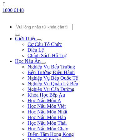
1800 6148
Giới Thiệu
Cơ Cấu Tổ Chức
Điều Lệ
Chính Sách Hỗ Trợ
Học Nấu Ăn
Nghiệp Vụ Bếp Trưởng
Bếp Trưởng Điều Hành
Nghiệp Vụ Bếp Quốc Tế
Nghiệp Vụ Quản Lý Bếp
Nghiệp Vụ Cấp Dưỡng
Khóa Học Bếp Âu
Học Nấu Món Á
Học Nấu Món Việt
Học Nấu Món Nhật
Học Nấu Món Hàn
Học Nấu Món Thái
Học Nấu Món Chay
Điểm Tâm Hong Kong
Học Food Stylist