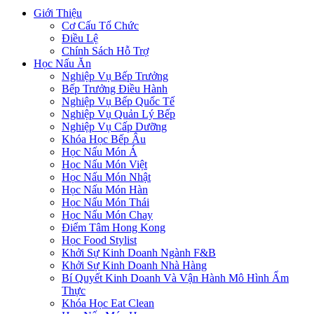
Giới Thiệu
Cơ Cấu Tổ Chức
Điều Lệ
Chính Sách Hỗ Trợ
Học Nấu Ăn
Nghiệp Vụ Bếp Trưởng
Bếp Trưởng Điều Hành
Nghiệp Vụ Bếp Quốc Tế
Nghiệp Vụ Quản Lý Bếp
Nghiệp Vụ Cấp Dưỡng
Khóa Học Bếp Âu
Học Nấu Món Á
Học Nấu Món Việt
Học Nấu Món Nhật
Học Nấu Món Hàn
Học Nấu Món Thái
Học Nấu Món Chay
Điểm Tâm Hong Kong
Học Food Stylist
Khởi Sự Kinh Doanh Ngành F&B
Khởi Sự Kinh Doanh Nhà Hàng
Bí Quyết Kinh Doanh Và Vận Hành Mô Hình Ẩm
Thực
Khóa Học Eat Clean