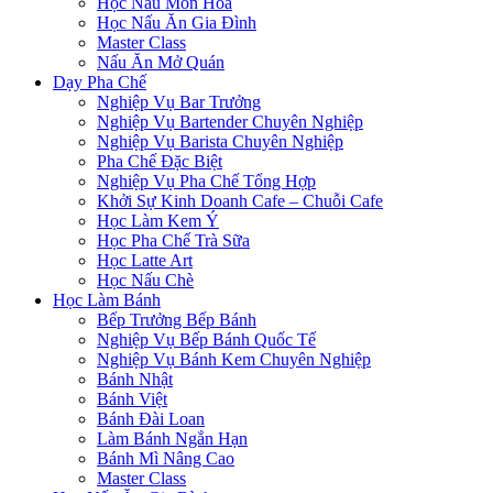
Học Nấu Món Hoa
Học Nấu Ăn Gia Đình
Master Class
Nấu Ăn Mở Quán
Dạy Pha Chế
Nghiệp Vụ Bar Trưởng
Nghiệp Vụ Bartender Chuyên Nghiệp
Nghiệp Vụ Barista Chuyên Nghiệp
Pha Chế Đặc Biệt
Nghiệp Vụ Pha Chế Tổng Hợp
Khởi Sự Kinh Doanh Cafe – Chuỗi Cafe
Học Làm Kem Ý
Học Pha Chế Trà Sữa
Học Latte Art
Học Nấu Chè
Học Làm Bánh
Bếp Trưởng Bếp Bánh
Nghiệp Vụ Bếp Bánh Quốc Tế
Nghiệp Vụ Bánh Kem Chuyên Nghiệp
Bánh Nhật
Bánh Việt
Bánh Đài Loan
Làm Bánh Ngắn Hạn
Bánh Mì Nâng Cao
Master Class