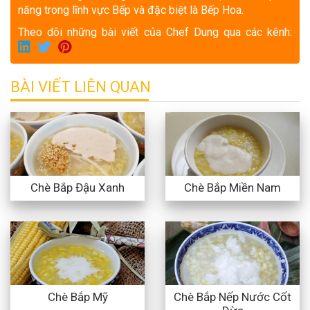
năng trong lĩnh vực Bếp và đặc biệt là Bếp Hoa.
Theo dõi những bài viết của Chef Dung qua các kênh:
BÀI VIẾT LIÊN QUAN
Chè Bắp Đậu Xanh
Chè Bắp Miền Nam
Chè Bắp Nếp Nước Cốt
Chè Bắp Mỹ