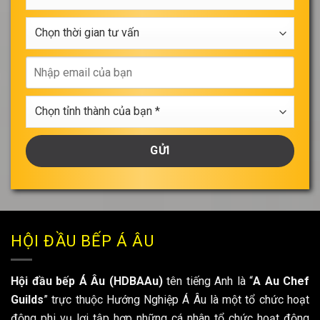
khóa
*
học
Chọn
*
thời
gian
Nhập
tư
email
vấn
của
Chọn
bạn
tỉnh
thành
của
bạn
*
HỘI ĐẦU BẾP Á ÂU
Hội đầu bếp Á Âu (HDBAAu)
tên tiếng Anh là “
A Au Chef
Guilds
” trực thuộc Hướng Nghiệp Á Âu là một tổ chức hoạt
động phi vụ lợi tập hợp những cá nhân tổ chức hoạt động