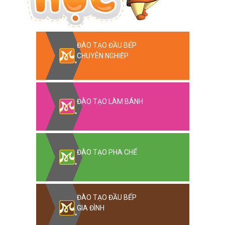
ĐÀO TẠO ĐẦU BẾP
CHUYÊN NGHIỆP
ĐÀO TẠO LÀM BÁNH
ĐÀO TẠO PHA CHẾ
ĐÀO TẠO ĐẦU BẾP
GIA ĐÌNH