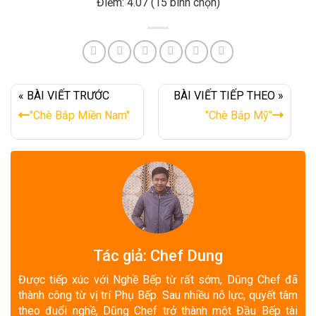
Điểm: 4.07 (15 bình chọn)
« BÀI VIẾT TRƯỚC
BÀI VIẾT TIẾP THEO »
"Chè Bắp Miền Nam"
"Chè Bắp Mỹ"
Tác giả: Chef Dung
Được tiếp xúc với Nghề Bếp từ rất sớm, Dũng Chef đã
thành công từ vị trí Phụ Bếp. Sau nhiều nỗ lực, quyết tâm
theo đuổi nghề, Dũng Chef trở thành một Đầu Bếp tài