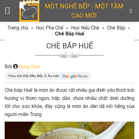
Skip
MỘT NGHỀ BẾP - MỘT TẦM
to
CAO MỚI
content
Trang chủ
»
Học Pha Chế
»
Học Nấu Chè
»
Chè Bắp
»
Chè Bắp Huế
CHÈ BẮP HUẾ
Bởi
Dung Chef
Chè bắp Huế là món ăn được rất nhiều gia đình yêu thích bởi
hương vị thơm ngon, hấp dẫn, chứa nhiều chất dinh dưỡng
tốt cho sức khỏe, đây cũng là món ăn dân dã nổi tiếng của
người miền Trung.