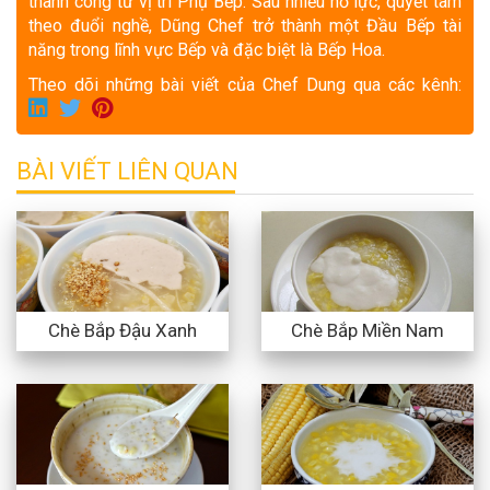
thành công từ vị trí Phụ Bếp. Sau nhiều nỗ lực, quyết tâm
theo đuổi nghề, Dũng Chef trở thành một Đầu Bếp tài
năng trong lĩnh vực Bếp và đặc biệt là Bếp Hoa.
Theo dõi những bài viết của Chef Dung qua các kênh:
BÀI VIẾT LIÊN QUAN
Chè Bắp Đậu Xanh
Chè Bắp Miền Nam