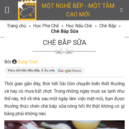
Skip
MỘT NGHỀ BẾP - MỘT TẦM
to
CAO MỚI
content
Trang chủ
»
Học Pha Chế
»
Học Nấu Chè
»
Chè Bắp
»
Chè Bắp Sữa
CHÈ BẮP SỮA
Bởi
Dung Chef
Thời gian gần đây, thời tiết Sài Gòn chuyển biến thất thường
và hay có mưa bất chợt. Trong những ngày mưa se lạnh như
thế này, trở về nhà sau một ngày làm việc mệt mỏi, bạn được
thưởng thức chén chè bắp sữa nóng hổi thì thật không có gì
bằng phải không nào.