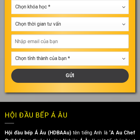
Chọn
học
khóa
*
học
Chọn
*
thời
gian
Nhập
tư
email
vấn
của
Chọn
bạn
tỉnh
thành
của
bạn
*
HỘI ĐẦU BẾP Á ÂU
Hội đầu bếp Á Âu (HDBAAu)
tên tiếng Anh là “
A Au Chef