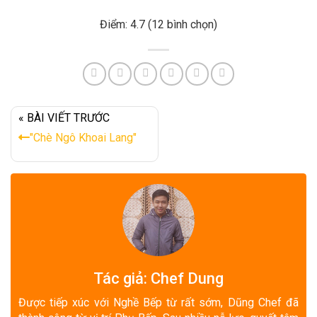
Điểm: 4.7 (12 bình chọn)
« BÀI VIẾT TRƯỚC
"Chè Ngô Khoai Lang"
Tác giả: Chef Dung
Được tiếp xúc với Nghề Bếp từ rất sớm, Dũng Chef đã