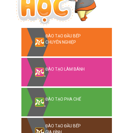
ĐÀO TẠO ĐẦU BẾP
CHUYÊN NGHIỆP
ĐÀO TẠO LÀM BÁNH
ĐÀO TẠO PHA CHẾ
ĐÀO TẠO ĐẦU BẾP
GIA ĐÌNH