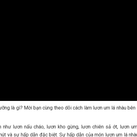
ưỡng là gì? Mời bạn cùng theo dõi cách làm lươn um lá nhàu bên
 như lươn nấu cháo, lươn kho gừng, lươn chiên sả ớt, lươn u
hút và sự hấp dẫn đặc biệt. Sự hấp dẫn của món lươn um lá nh