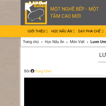
Skip
to
MỘT NGHỀ BẾP - MỘT
content
TẦM CAO MỚI
GIỚI THIỆU
HỌC NẤU ĂN
DẠY PHA CHẾ
Trang chủ
»
Học Nấu Ăn
»
Món Việt
»
Lươn Um
LƯ
Bởi
Dung Chef