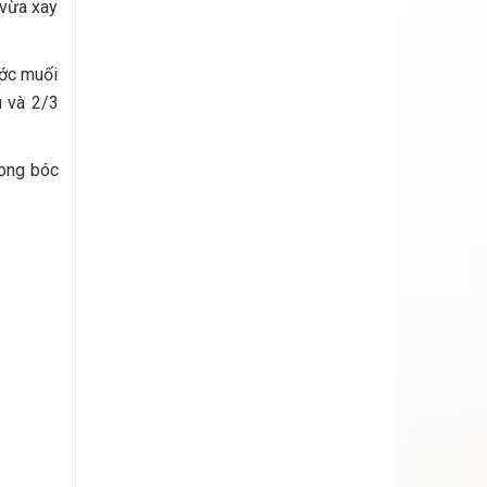
 vừa xay
ước muối
u và 2/3
xong bóc