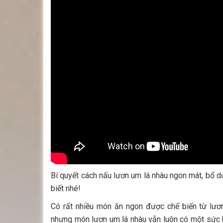
Bí quyết cách nấu lươn um lá nhàu ngon mát, bổ d
biết nhé!
Có rất nhiều món ăn ngon được chế biến từ lươn
nhưng món lươn um lá nhàu vẫn luôn có một sức 