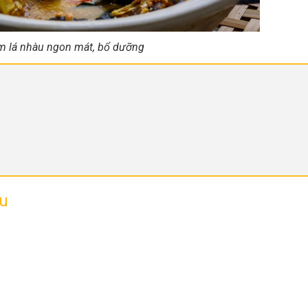
m lá nhàu ngon mát, bổ dưỡng
àu