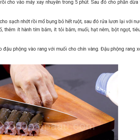
rồi cho vào máy xay nhuyễn trong 5 phút. Sau đó cho phần dừa
ho sạch nhớt rồi mổ bụng bỏ hết ruột, sau đó rửa lươn lại với n
, thêm ít hành tím băm, ít tỏi băm, muối, hạt nêm, bột ngọt, tiê
ho đậu phộng vào rang với muối cho chín vàng. Đậu phộng rang 