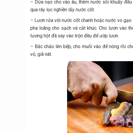
– Dừa nạo cho vào âu, thêm nước sôi khuấy đều 
qua rây lọc nghiền lấy nước cốt.
– Lươn rửa với nước cốt chanh hoặc nước vo gạo c
pha loãng cho sạch và cắt khúc. Cho lươn vào thố
tương hột đã xay vào trộn đều để ướp lươn.
– Bắc chảo lên bếp, cho muối vào để nóng rồi c
vỏ, giã nát.