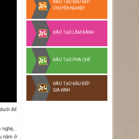
ĐÀO TẠO ĐẦU BẾP
CHUYÊN NGHIỆP
ĐÀO TẠO LÀM BÁNH
ĐÀO TẠO PHA CHẾ
ĐÀO TẠO ĐẦU BẾP
GIA ĐÌNH
 dưới để
m nghệ,…
àu nằm ở