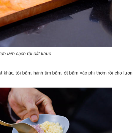
ơn làm sạch rồi cắt khúc
t khúc, tỏi băm, hành tím băm, ớt băm vào phi thơm rồi cho lươ