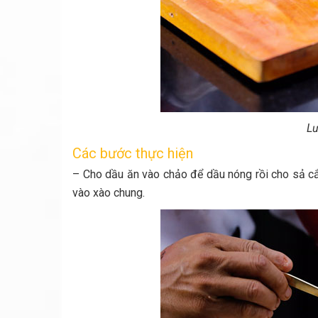
Lư
Các bước thực hiện
– Cho dầu ăn vào chảo để dầu nóng rồi cho sả cắ
vào xào chung.