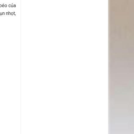
 béo của
ụn nhọt,