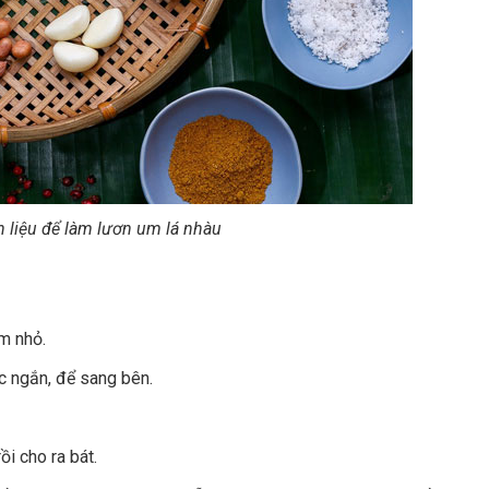
 liệu để làm lươn um lá nhàu
ăm nhỏ.
c ngắn, để sang bên.
i cho ra bát.