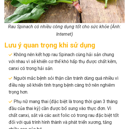
Rau Spinach có nhiều công dụng tốt cho sức khỏe (Ảnh:
Internet)
Lưu ý quan trọng khi sử dụng
Không nên kết hợp rau Spinach cùng hải sản chung
với nhau vì sẽ khiến cơ thể khó hấp thụ được chất kẽm,
canxi có trong hải sản.
Người mắc bệnh sỏi thận cần tránh dùng quá nhiều vì
điều này sẽ khiến tình trạng bệnh càng trở nên nghiêm
trọng hơn.
Phụ nữ mang thai (đặc biệt là trong thời gian 3 tháng
đầu của thai kỳ) cần được bổ sung vào thực đơn. Vì
chất canxi, sắt và các axit folic có trong rau đặc biệt tốt
đối với quá trình hình thành và phát triển xương, tăng