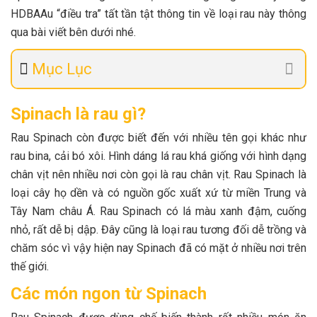
HDBAAu “điều tra” tất tần tật thông tin về loại rau này thông
qua bài viết bên dưới nhé.
Mục Lục
Spinach là rau gì?
Rau Spinach còn được biết đến với nhiều tên gọi khác như
rau bina, cải bó xôi. Hình dáng lá rau khá giống với hình dạng
chân vịt nên nhiều nơi còn gọi là rau chân vịt. Rau Spinach là
loại cây họ dền và có nguồn gốc xuất xứ từ miền Trung và
Tây Nam châu Á. Rau Spinach có lá màu xanh đậm, cuống
nhỏ, rất dễ bị dập. Đây cũng là loại rau tương đối dễ trồng và
chăm sóc vì vậy hiện nay Spinach đã có mặt ở nhiều nơi trên
thế giới.
Các món ngon từ Spinach