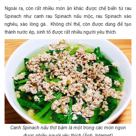
Ngoài ra, còn rất nhiều món ăn khác được chế biến từ rau
Spinach như canh rau Spinach nấu mộc, rau Spinach xào
nghêu, xào lòng gà… Không chỉ thế, còn được dùng để tạo
thành nước ép, sinh tố được rất nhiều người yêu thích.
Canh Spinach nấu thịt bằm là một trong các món ngon
được nhiều người yêu thích (Ảnh: Internet)