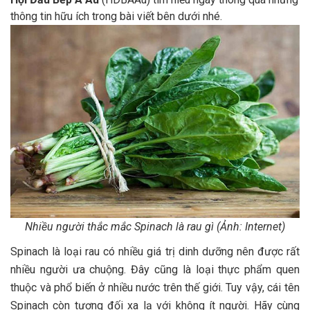
thông tin hữu ích trong bài viết bên dưới nhé.
Nhiều người thắc mắc Spinach là rau gì (Ảnh: Internet)
Spinach là loại rau có nhiều giá trị dinh dưỡng nên được rất
nhiều người ưa chuộng. Đây cũng là loại thực phẩm quen
thuộc và phổ biến ở nhiều nước trên thế giới. Tuy vậy, cái tên
Spinach còn tương đối xa lạ với không ít người. Hãy cùng