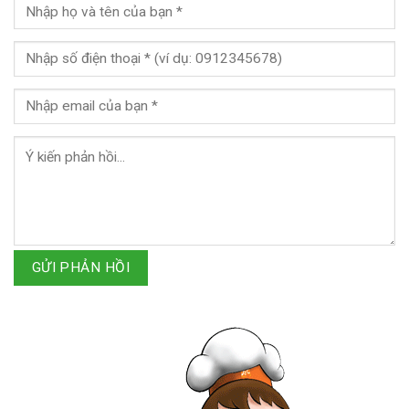
GỬI PHẢN HỒI