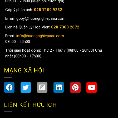
08h00 - 20h00 (Miễn phí cước gọi)
Góp ý phản ánh:
028 7109 9232
Email:
gopy@huongnghiepaau.com
Liên hệ Quản Lý Học Viên:
028 7300 2672
Email:
info@huongnghiepaau.com
08h00 - 20h00
Thời gian hoạt động: Thứ 2 - Thứ 7 (08h00 - 20h00) Chủ
nhật (08h00 - 17h00)
MẠNG XÃ HỘI
LIÊN KẾT HỮU ÍCH