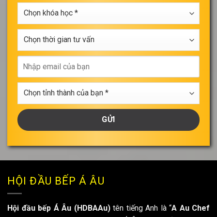
ngành
Chọn
học
khóa
*
học
Chọn
*
thời
gian
Nhập
tư
email
vấn
của
Chọn
bạn
tỉnh
thành
của
bạn
*
HỘI ĐẦU BẾP Á ÂU
Hội đầu bếp Á Âu (HDBAAu)
tên tiếng Anh là “
A Au Chef