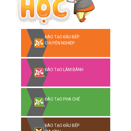
ĐÀO TẠO ĐẦU BẾP
CHUYÊN NGHIỆP
ĐÀO TẠO LÀM BÁNH
ĐÀO TẠO PHA CHẾ
ĐÀO TẠO ĐẦU BẾP