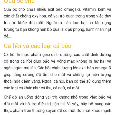
Quả óc chó
Quả óc chó chứa nhiều axit béo omega-3, vitamin, kẽm và
các chất chống oxy hóa, có vai trò quan trọng trong việc duy
trì sức khỏe đôi mắt. Ngoài ra, các loại hạt có tác dụng
tương tự bạn không nên bỏ qua là: đậu phộng, hạnh nhân, hạt
dẻ…
Cá hồi và các loại cá béo
Cá hồi là thực phẩm giàu dinh dưỡng, các chất dinh dưỡng
có trong cá hồi giúp bảo vệ võng mạc không bị hư hại và
ngăn ngừa mù lòa. Các hồi chứa lượng lớn axit béo omega-3
giúp tăng cường độ ẩm cho mắt và chống lại hiện tượng
thoái hóa điểm vàng. Ngoài cá hồi, bạn có thể sử dụng thêm
các loại cá khác như cá thu, cá ngừ, cá mòi…
Chế độ ăn uống đóng vai trò không nhỏ trong việc bảo vệ
đôi mắt và hỗ trợ điều trị cận thị. Vì vậy, hãy bổ sung các
thực phẩm trên thường xuyên để có một đôi mắt khỏe mạnh