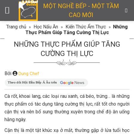
Skip
MỘT NGHỀ BẾP - MỘT TẦM
to
CAO MỚI
content
Trang chủ
»
Học Nấu Ăn
»
Kiến Thức Ẩm Thực
»
Những
Thực Phẩm Giúp Tăng Cường Thị Lực
NHỮNG THỰC PHẨM GIÚP TĂNG
CƯỜNG THỊ LỰC
Bởi
Dung Chef
Cà rốt, khoai lang, các loại rau xanh, cá béo, trứng… là những
thực phẩm có tác dụng tăng cường thị lực, rất tốt cho người
cận thị và nên bổ sung thường xuyên trong chế độ ăn uống
hằng ngày.
Cận thị là một tật khúc xạ ở mắt, thường gặp ở lứa tuổi học