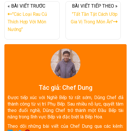
« BÀI VIẾT TRƯỚC
BÀI VIẾT TIẾP THEO »
"Các Loại Rau Củ
"Tất Tần Tật Cách Ướp
Thích Hợp Với Món
Gia Vị Trong Món Ăn"
Nướng"
Tác giả: Chef Dung
Được tiếp xúc với Nghề Bếp từ rất sớm, Dũng Chef đã
thành công từ vị trí Phụ Bếp. Sau nhiều nỗ lực, quyết tâm
theo đuổi nghề, Dũng Chef trở thành một Đầu Bếp tài
năng trong lĩnh vực Bếp và đặc biệt là Bếp Hoa.
Theo dõi những bài viết của Chef Dung qua các kênh: