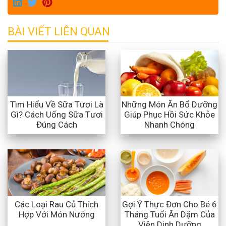
BÀI VIẾT LIÊN QUAN
Tìm Hiểu Về Sữa Tươi Là
Những Món Ăn Bổ Dưỡng
Gì? Cách Uống Sữa Tươi
Giúp Phục Hồi Sức Khỏe
Đúng Cách
Nhanh Chóng
Các Loại Rau Củ Thích
Gợi Ý Thực Đơn Cho Bé 6
Hợp Với Món Nướng
Tháng Tuổi Ăn Dặm Của
Viện Dinh Dưỡng