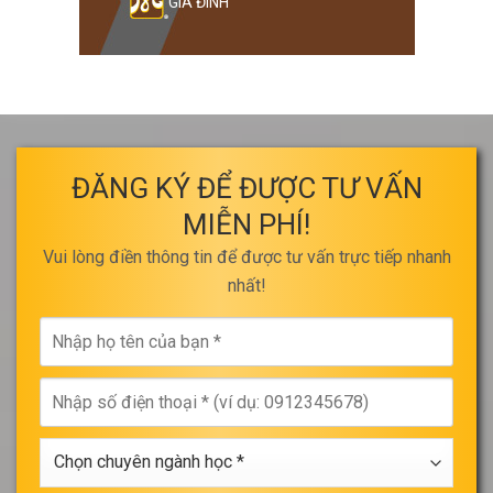
GIA ĐÌNH
ĐĂNG KÝ ĐỂ ĐƯỢC TƯ VẤN
MIỄN PHÍ!
Vui lòng điền thông tin để được tư vấn trực tiếp nhanh
nhất!
Nhập
họ
tên
Nhập
của
số
bạn
điện
*
Chọn
thoại
chuyên
*