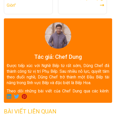
Giòn"
Tác giả: Chef Dung
Được tiếp xúc với Nghề Bếp từ rất sớm, Dũng Chef đã
thành công từ vị trí Phụ Bếp. Sau nhiều nỗ lực, quyết tâm
theo đuổi nghề, Dũng Chef trở thành một Đầu Bếp tài
năng trong lĩnh vực Bếp và đặc biệt là Bếp Hoa.
Theo dõi những bài viết của Chef Dung qua các kênh:
BÀI VIẾT LIÊN QUAN