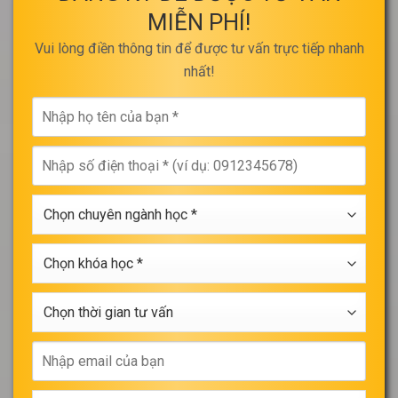
MIỄN PHÍ!
Vui lòng điền thông tin để được tư vấn trực tiếp nhanh
nhất!
Nhập
họ
tên
Nhập
của
số
bạn
điện
*
Chọn
thoại
chuyên
*
ngành
Chọn
học
khóa
*
học
Chọn
*
thời
gian
Nhập
tư
email
vấn
của