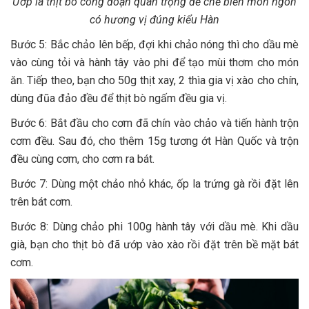
Ướp là thịt bò công đoạn quan trọng để chế biến món ngon
có hương vị đúng kiểu Hàn
Bước 5: Bắc chảo lên bếp, đợi khi chảo nóng thì cho dầu mè
vào cùng tỏi và hành tây vào phi để tạo mùi thơm cho món
ăn. Tiếp theo, bạn cho 50g thịt xay, 2 thìa gia vị xào cho chín,
dùng đũa đảo đều để thịt bò ngấm đều gia vị.
Bước 6: Bắt đầu cho cơm đã chín vào chảo và tiến hành trộn
cơm đều. Sau đó, cho thêm 15g tương ớt Hàn Quốc và trộn
đều cùng cơm, cho cơm ra bát.
Bước 7: Dùng một chảo nhỏ khác, ốp la trứng gà rồi đặt lên
trên bát cơm.
Bước 8: Dùng chảo phi 100g hành tây với dầu mè. Khi dầu
già, bạn cho thịt bò đã ướp vào xào rồi đặt trên bề mặt bát
cơm.