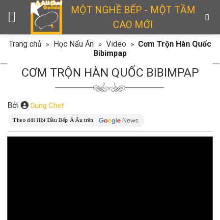
Skip
MỘT NGHỀ BẾP - MỘT TẦM
to
CAO MỚI
content
Trang chủ
»
Học Nấu Ăn
»
Video
»
Cơm Trộn Hàn Quốc
Bibimpap
CƠM TRỘN HÀN QUỐC BIBIMPAP
Bởi
Dung Chef