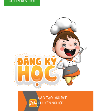
GỬI PHẢN HỒI
ĐÀO TẠO ĐẦU BẾP
CHUYÊN NGHIỆP