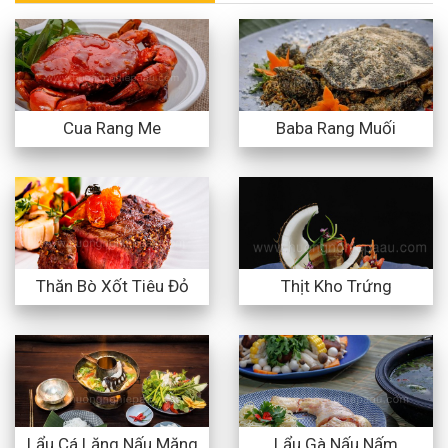
Cua Rang Me
Baba Rang Muối
Thăn Bò Xốt Tiêu Đỏ
Thịt Kho Trứng
Lẩu Cá Lăng Nấu Măng
Lẩu Gà Nấu Nấm