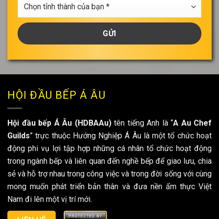
Chọn
bạn
tỉnh
thành
của
bạn
*
HỘI ĐẦU BẾP Á ÂU
Hội đầu bếp Á Âu (HDBAAu)
tên tiếng Anh là “
A Au Chef
Guilds
” trực thuộc Hướng Nghiệp Á Âu là một tổ chức hoạt
động phi vụ lợi tập hợp những cá nhân tổ chức hoạt động
trong ngành bếp và liên quan đến nghề bếp để giao lưu, chia
sẻ và hỗ trợ nhau trong công việc và trong đời sống với cùng
mong muốn phát triển bản thân và đưa nền ẩm thực Việt
Nam đi lên một vị trí mới.