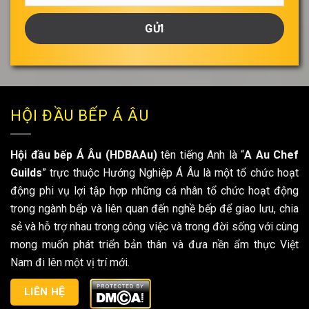
thành
của
bạn
*
HỘI ĐẦU BẾP Á ÂU
Hội đầu bếp Á Âu (HDBAAu)
tên tiếng Anh là “
A Au Chef
Guilds
” trực thuộc Hướng Nghiệp Á Âu là một tổ chức hoạt
động phi vụ lợi tập hợp những cá nhân tổ chức hoạt động
trong ngành bếp và liên quan đến nghề bếp để giao lưu, chia
sẻ và hỗ trợ nhau trong công việc và trong đời sống với cùng
mong muốn phát triển bản thân và đưa nền ẩm thực Việt
Nam đi lên một vị trí mới.
LIÊN HỆ