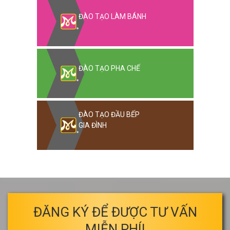
ĐÀO TẠO LÀM BÁNH
ĐÀO TẠO PHA CHẾ
ĐÀO TẠO ĐẦU BẾP
GIA ĐÌNH
ĐĂNG KÝ ĐỂ ĐƯỢC TƯ VẤN
MIỄN PHÍ!