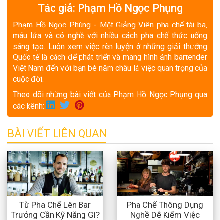
Tác giả: Phạm Hồ Ngọc Phụng
Phạm Hồ Ngọc Phùng - Một Giảng Viên pha chế tài ba,
máu lửa và có nghề với nhiều cách pha chế thức uống
sáng tạo. Luôn xem việc rèn luyện ở những giải thưởng
Quốc tế là cách để phát triển và mang hình ảnh bartender
Việt Nam đến với bạn bè năm châu là việc quan trọng của
cuộc đời.
Theo dõi những bài viết của Phạm Hồ Ngọc Phụng qua
các kênh:
BÀI VIẾT LIÊN QUAN
Từ Pha Chế Lên Bar
Pha Chế Thông Dụng
Trưởng Cần Kỹ Năng Gì?
Nghề Dễ Kiếm Việc