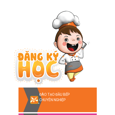
ĐÀO TẠO ĐẦU BẾP
CHUYÊN NGHIỆP