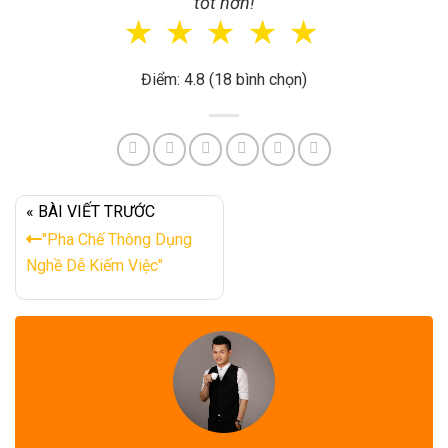
tốt hơn!
☆
☆
☆
☆
☆
Điểm: 4.8 (18 bình chọn)
« BÀI VIẾT TRƯỚC
"Pha Chế Thông Dụng
Nghề Dễ Kiếm Việc"