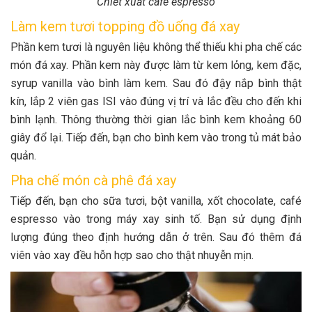
Chiết xuất café espresso
Làm kem tươi topping đồ uống đá xay
Phần kem tươi là nguyên liệu không thể thiếu khi pha chế các
món đá xay. Phần kem này được làm từ kem lỏng, kem đặc,
syrup vanilla vào bình làm kem. Sau đó đậy nắp bình thật
kín, lắp 2 viên gas ISI vào đúng vị trí và lắc đều cho đến khi
bình lạnh. Thông thường thời gian lắc bình kem khoảng 60
giây đổ lại. Tiếp đến, bạn cho bình kem vào trong tủ mát bảo
quản.
Pha chế món cà phê đá xay
Tiếp đến, bạn cho sữa tươi, bột vanilla, xốt chocolate, café
espresso vào trong máy xay sinh tố. Bạn sử dụng định
lượng đúng theo định hướng dẫn ở trên. Sau đó thêm đá
viên vào xay đều hỗn hợp sao cho thật nhuyễn mịn.