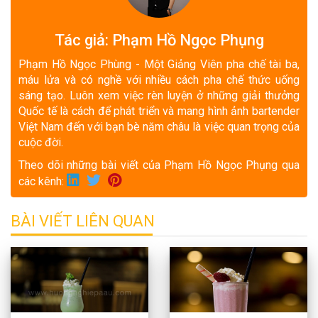
Tác giả: Phạm Hồ Ngọc Phụng
Phạm Hồ Ngọc Phùng - Một Giảng Viên pha chế tài ba,
máu lửa và có nghề với nhiều cách pha chế thức uống
sáng tạo. Luôn xem việc rèn luyện ở những giải thưởng
Quốc tế là cách để phát triển và mang hình ảnh bartender
Việt Nam đến với bạn bè năm châu là việc quan trọng của
cuộc đời.
Theo dõi những bài viết của Phạm Hồ Ngọc Phụng qua
các kênh:
BÀI VIẾT LIÊN QUAN