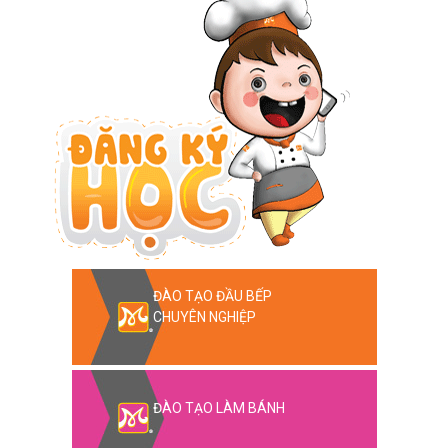
ĐÀO TẠO ĐẦU BẾP
CHUYÊN NGHIỆP
ĐÀO TẠO LÀM BÁNH