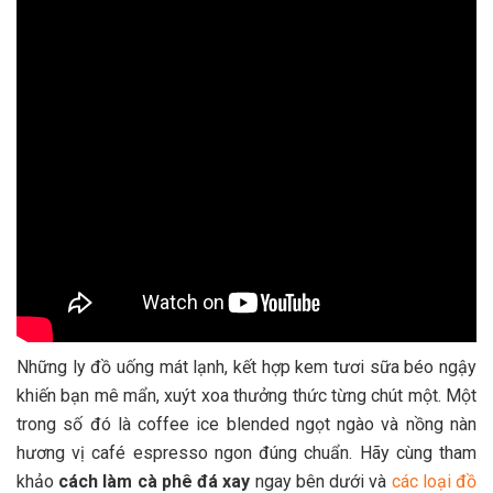
Những ly đồ uống mát lạnh, kết hợp kem tươi sữa béo ngậy
khiến bạn mê mẩn, xuýt xoa thưởng thức từng chút một. Một
trong số đó là coffee ice blended ngọt ngào và nồng nàn
hương vị café espresso ngon đúng chuẩn. Hãy cùng tham
khảo
cách làm cà phê đá xay
ngay bên dưới và
các loại đồ