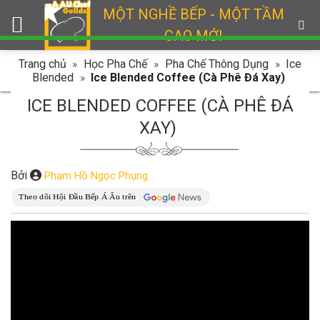
Skip
MỘT NGHỀ BẾP - MỘT TẦM
to
CAO MỚI
content
Trang chủ
»
Học Pha Chế
»
Pha Chế Thông Dụng
»
Ice
Blended
»
Ice Blended Coffee (Cà Phê Đá Xay)
ICE BLENDED COFFEE (CÀ PHÊ ĐÁ
XAY)
Bởi
Phạm Hồ Ngọc Phụng