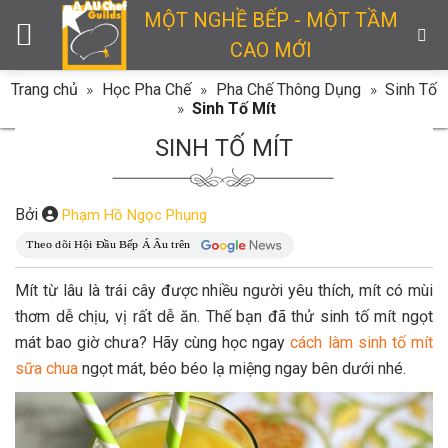
Skip
MỘT NGHỀ BẾP - MỘT TẦM
to
CAO MỚI
content
Trang chủ
»
Học Pha Chế
»
Pha Chế Thông Dụng
»
Sinh Tố
»
Sinh Tố Mít
SINH TỐ MÍT
Bởi
Phạm Hồ Ngọc Phụng
Mít từ lâu là trái cây được nhiều người yêu thích, mít có mùi
thơm dễ chịu, vị rất dễ ăn. Thế bạn đã thử sinh tố mít ngọt
mát bao giờ chưa? Hãy cùng học ngay
cách làm sinh tố mít
sữa chua
ngọt mát, béo béo lạ miệng ngay bên dưới nhé.