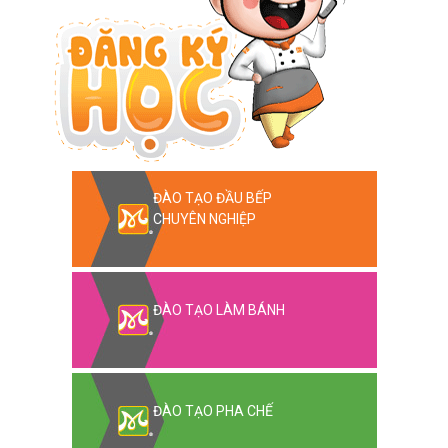
ĐÀO TẠO ĐẦU BẾP
CHUYÊN NGHIỆP
ĐÀO TẠO LÀM BÁNH
ĐÀO TẠO PHA CHẾ