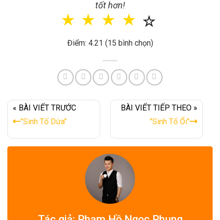
tốt hơn!
☆
☆
☆
☆
☆
Điểm: 4.21 (15 bình chọn)
« BÀI VIẾT TRƯỚC
BÀI VIẾT TIẾP THEO »
"Sinh Tố Dừa"
"Sinh Tố Ổi"
Tác giả: Phạm Hồ Ngọc Phụng