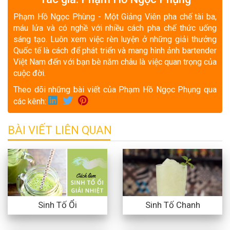
Phạm Hồ Ngọc Phùng - Một Giảng Viên pha chế tài ba,
máu lửa và có nghề với nhiều cách pha chế thức uống
sáng tạo. Luôn xem việc rèn luyện ở những giải thưởng
Quốc tế là cách để phát triển và mang hình ảnh bartender
Việt Nam đến với bạn bè năm châu là việc quan trọng của
cuộc đời.
Theo dõi những bài viết của Phạm Hồ Ngọc Phụng qua
các kênh:
BÀI VIẾT LIÊN QUAN
Sinh Tố Ổi
Sinh Tố Chanh