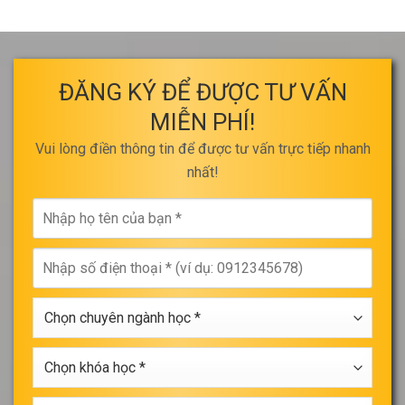
ĐĂNG KÝ ĐỂ ĐƯỢC TƯ VẤN
MIỄN PHÍ!
Vui lòng điền thông tin để được tư vấn trực tiếp nhanh
nhất!
Nhập
họ
tên
Nhập
của
số
bạn
điện
*
Chọn
thoại
chuyên
*
ngành
Chọn
học
khóa
*
học