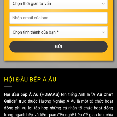
Chọn
*
thời
gian
Nhập
tư
email
vấn
của
Chọn
bạn
tỉnh
thành
của
bạn
*
HỘI ĐẦU BẾP Á ÂU
Hội đầu bếp Á Âu (HDBAAu)
tên tiếng Anh là “
A Au Chef
Guilds
” trực thuộc Hướng Nghiệp Á Âu là một tổ chức hoạt
động phi vụ lợi tập hợp những cá nhân tổ chức hoạt động
trong ngành bếp và liên quan đến nghề bếp để giao lưu, chia