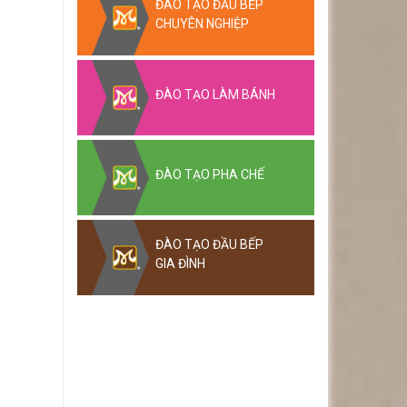
ĐÀO TẠO ĐẦU BẾP
CHUYÊN NGHIỆP
ĐÀO TẠO LÀM BÁNH
ĐÀO TẠO PHA CHẾ
ĐÀO TẠO ĐẦU BẾP
GIA ĐÌNH