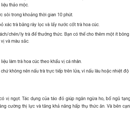
 liệu thảo mộc.
ớc sôi trong khoảng thời gian 10 phút.
ỏ xác trà bằng rây lọc và lấy nước cốt trà hoa cúc.
tách/chén/ly trà để thưởng thức. Bạn có thể cho thêm một ít bông
 vị và màu sắc.
iệu làm trà hoa cúc theo khẩu vị cá nhân.
hứ không nên nấu trà trực tiếp trên lửa, vì nấu lâu hoặc nhiệt độ
 có vị ngọt. Tác dụng của táo đỏ giúp ngăn ngừa ho, bổ ngũ tạng,
ăng cường thị lực và tăng khả năng hấp thụ thức ăn. Và bên cạn