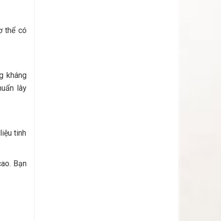
ơ thể có
ng kháng
huẩn lây
iệu tinh
cao. Bạn