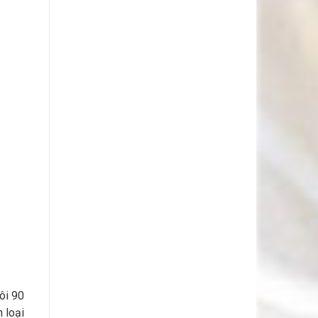
sôi 90
 loại