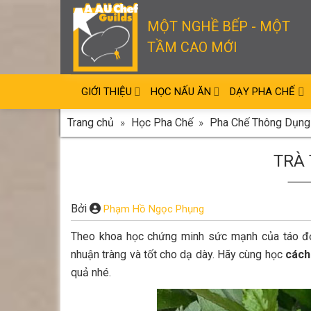
Skip
to
MỘT NGHỀ BẾP - MỘT
content
TẦM CAO MỚI
GIỚI THIỆU
HỌC NẤU ĂN
DẠY PHA CHẾ
Trang chủ
»
Học Pha Chế
»
Pha Chế Thông Dụng
TRÀ
Bởi
Phạm Hồ Ngọc Phụng
Theo khoa học chứng minh sức mạnh của táo đỏ 
nhuận tràng và tốt cho dạ dày. Hãy cùng học
cách
quả nhé.