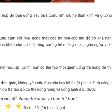
ch hợp để bạn uống sau bữa cơm, làm dịu hệ thần kinh và giúp c
chứng cảm sốt nhẹ, uống một cốc trà hoa cúc táo đỏ có khả nă
h khỏe cho cơ thể, tăng cường hệ miễng dịch, ngăn ngừa vi k
t mỏi, áp lực thì bạn có thể tạo thói quen uống trà nóng để trị l
áo đơn giản, không yêu cầu đun nấu hay kỹ thuật pha chế trà nâng 
h đó trà táo đỏ có thể uống nóng và uống lạnh đều được.
i viết để chúng tôi phục vụ bạn tốt hơn!
☆
☆
☆
Điểm: 4.9 (16 bình chọn)