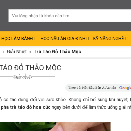
HỌC LÀM BÁNH
HỌC NẤU ĂN GIA ĐÌNH
KỸ NĂNG NGHỀ
»
Giải Nhiệt
»
Trà Táo Đỏ Thảo Mộc
 TÁO ĐỎ THẢO MỘC
có tác dụng đối với sức khỏe. Không chỉ bổ sung khí huyết, 
 pha trà táo đỏ hoa cúc
ngay bên dưới để làm thức uống giải nh