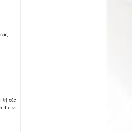
 cúc,
 trị các
h đó trà