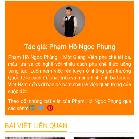
Tác giả: Phạm Hồ Ngọc Phụng
Phạm Hồ Ngọc Phùng - Một Giảng Viên pha chế tài ba,
máu lửa và có nghề với nhiều cách pha chế thức uống
sáng tạo. Luôn xem việc rèn luyện ở những giải thưởng
Quốc tế là cách để phát triển và mang hình ảnh bartender
Việt Nam đến với bạn bè năm châu là việc quan trọng của
cuộc đời.
Theo dõi những bài viết của Phạm Hồ Ngọc Phụng qua
các kênh:
BÀI VIẾT LIÊN QUAN