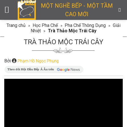
Skip
MỘT NGHỀ BẾP - MỘT TẦM
to
CAO MỚI
content
Trang chủ
»
Học Pha Chế
»
Pha Chế Thông Dụng
»
Giải
Nhiệt
»
Trà Thảo Mộc Trái Cây
TRÀ THẢO MỘC TRÁI CÂY
Bởi
Phạm Hồ Ngọc Phụng