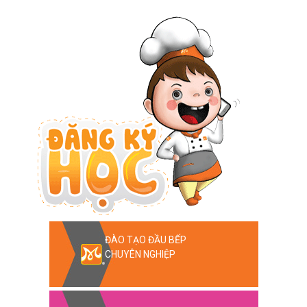
ĐÀO TẠO ĐẦU BẾP
CHUYÊN NGHIỆP