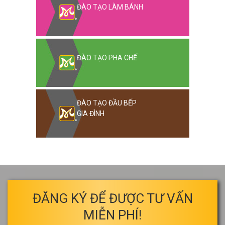
ĐÀO TẠO LÀM BÁNH
ĐÀO TẠO PHA CHẾ
ĐÀO TẠO ĐẦU BẾP
GIA ĐÌNH
ĐĂNG KÝ ĐỂ ĐƯỢC TƯ VẤN
MIỄN PHÍ!