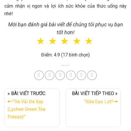
cảm nhận vị ngon và lợi ích sức khỏe của thức uống này
nhé!
Mời bạn đánh giá bài viết để chúng tôi phục vụ bạn
tốt hơn!
☆
☆
☆
☆
☆
Điểm: 4.9 (17 bình chọn)
« BÀI VIẾT TRƯỚC
BÀI VIẾT TIẾP THEO »
"Trà Vải Đá Xay
"Sữa Gạo Lứt"
(Lychee Green Tea
Freeze)"