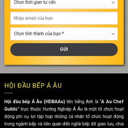
*
thời
gian
Nhập
tư
email
vấn
của
Chọn
bạn
tỉnh
thành
của
bạn
*
HỘI ĐẦU BẾP Á ÂU
Hội đầu bếp Á Âu (HDBAAu)
tên tiếng Anh là “
A Au Chef
Guilds
” trực thuộc Hướng Nghiệp Á Âu là một tổ chức hoạt
động phi vụ lợi tập hợp những cá nhân tổ chức hoạt động
trong ngành bếp và liên quan đến nghề bếp để giao lưu, chia