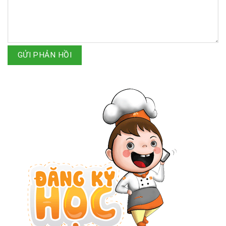
GỬI PHẢN HỒI