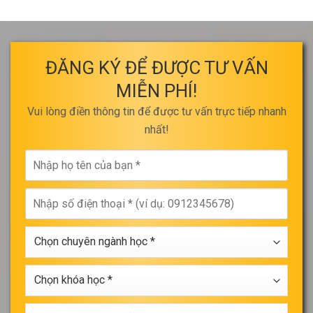
ĐĂNG KÝ ĐỂ ĐƯỢC TƯ VẤN
MIỄN PHÍ!
Vui lòng điền thông tin để được tư vấn trực tiếp nhanh
nhất!
Nhập
họ
tên
Nhập
của
số
bạn
điện
*
Chọn
thoại
chuyên
*
ngành
Chọn
học
khóa
*
học
Chọn