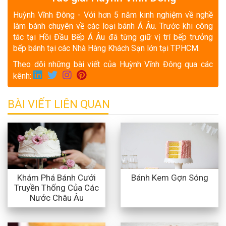
Huỳnh Vĩnh Đông - Với hơn 5 năm kinh nghiệm về nghề
làm bánh chuyên về các loại bánh Á Âu. Trước khi công
tác tại Hồi Đầu Bếp Á Âu đã từng giữ vị trí bếp trưởng
bếp bánh tại các Nhà Hàng Khách Sạn lớn tại TPHCM.
Theo dõi những bài viết của Huỳnh Vĩnh Đông qua các
kênh:
BÀI VIẾT LIÊN QUAN
Khám Phá Bánh Cưới
Bánh Kem Gợn Sóng
Truyền Thống Của Các
Nước Châu Âu