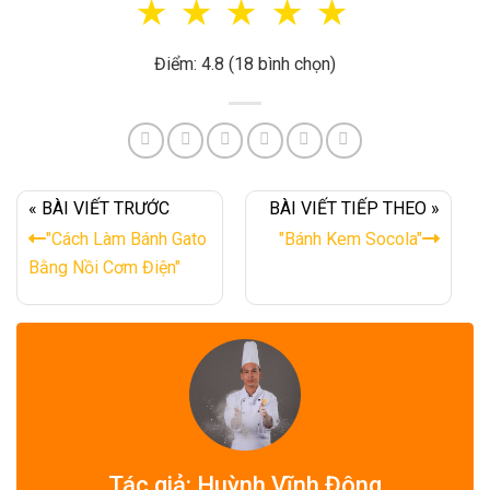
☆
☆
☆
☆
☆
Điểm: 4.8 (18 bình chọn)
« BÀI VIẾT TRƯỚC
BÀI VIẾT TIẾP THEO »
"Cách Làm Bánh Gato
"Bánh Kem Socola"
Bằng Nồi Cơm Điện"
Tác giả: Huỳnh Vĩnh Đông