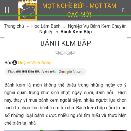
Skip
MỘT NGHỀ BẾP - MỘT TẦM
to
CAO MỚI
content
Trang chủ
»
Học Làm Bánh
»
Nghiệp Vụ Bánh Kem Chuyên
Nghiệp
»
Bánh Kem Bắp
BÁNH KEM BẮP
Bởi
Huỳnh Vĩnh Đông
Bánh kem là món không thể thiếu trong những ngày có ý
nghĩa quan trọng như sinh nhật, ngày cưới, đám hỏi… Hiện
nay, thay vì mua bánh kem ngoài tiệm, nhiều người lựa chọn
cách tự chọn làm bánh kem tại nhà. Bánh kem bắp nằm trong
số những loại bánh được nhiều người tìm hiểu và thực hiện
chế biến tại nhà.