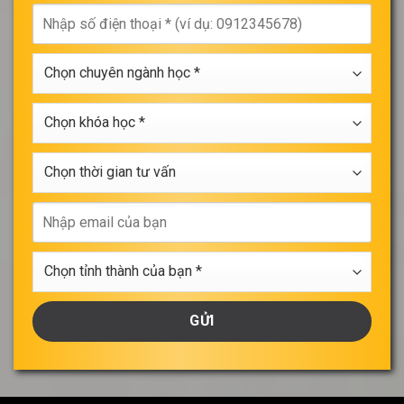
tên
Nhập
của
số
bạn
điện
*
Chọn
thoại
chuyên
*
ngành
Chọn
học
khóa
*
học
Chọn
*
thời
gian
Nhập
tư
email
vấn
của
Chọn
bạn
tỉnh
thành
của
bạn
*