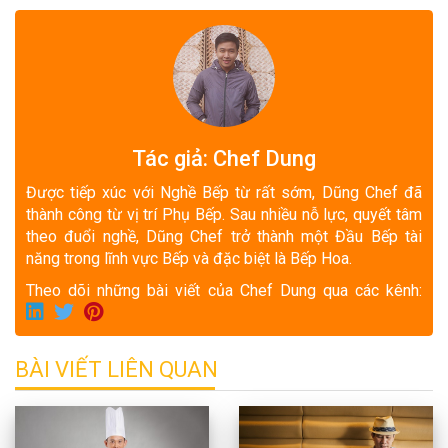
Tác giả: Chef Dung
Được tiếp xúc với Nghề Bếp từ rất sớm, Dũng Chef đã
thành công từ vị trí Phụ Bếp. Sau nhiều nỗ lực, quyết tâm
theo đuổi nghề, Dũng Chef trở thành một Đầu Bếp tài
năng trong lĩnh vực Bếp và đặc biệt là Bếp Hoa.
Theo dõi những bài viết của Chef Dung qua các kênh:
BÀI VIẾT LIÊN QUAN