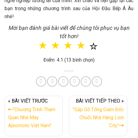
nghề nghiệp tương lai của mình. Xin chào và hẹn gặp lại các
bạn trong những chương trình sau của Hội Đầu Bếp Á Âu
nhé!
Mời bạn đánh giá bài viết để chúng tôi phục vụ bạn
tốt hơn!
☆
☆
☆
☆
☆
Điểm: 4.1 (13 bình chọn)
« BÀI VIẾT TRƯỚC
BÀI VIẾT TIẾP THEO »
"Chương Trình Tham
"Gặp Gỡ Tổng Giám Đốc
Quan Nhà Máy
Chuỗi Nhà Hàng Lion
Ajinomoto Việt Nam"
City"