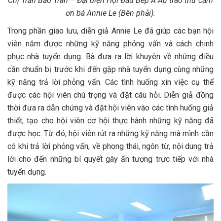
Chị Trần Bảo Trân – Đại diện Hội Đầu Bếp Á Âu trao thư cảm
ơn bà Annie Le (Bên phải).
Trong phần giao lưu, diễn giả Annie Le đã giúp các bạn hội
viên nắm được những kỹ năng phỏng vấn và cách chinh
phục nhà tuyển dụng. Bà đưa ra lời khuyên về những điều
cần chuẩn bị trước khi đến gặp nhà tuyển dụng cùng những
kỹ năng trả lời phỏng vấn. Các tình huống xin việc cụ thể
được các hội viên chú trọng và đặt câu hỏi. Diễn giả đồng
thời đưa ra dẫn chứng và đặt hội viên vào các tình huống giả
thiết, tạo cho hội viên cơ hội thực hành những kỹ năng đã
được học. Từ đó, hội viên rút ra những kỹ năng mà mình cần
có khi trả lời phỏng vấn, về phong thái, ngôn từ, nội dung trả
lời cho đến những bí quyết gây ấn tượng trực tiếp với nhà
tuyển dụng.