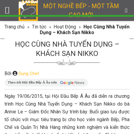
Skip
MỘT NGHỀ BẾP - MỘT TẦM
to
CAO MỚI
content
Trang chủ
»
Tin tức
»
Hoạt Động
»
Học Cùng Nhà Tuyển
Dụng – Khách Sạn Nikko
HỌC CÙNG NHÀ TUYỂN DỤNG –
KHÁCH SẠN NIKKO
Bởi
Dung Chef
Ngày 19/06/2015, tại Hội Đầu Bếp Á Âu đã diễn ra chương
trình Học Cùng Nhà Tuyển Dụng – Khách Sạn Nikko do bà
Annie Le – Giám Đốc Nhân Sự trình bày. Buổi giao lưu được
tổ chức với mục tiêu trang bị cho học viên ngành Bếp, Pha
Chế và Quản Trị Nhà Hàng những kinh nghiệm và kiến thức