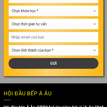
*
ngành
Chọn
học
khóa
*
học
Chọn
*
thời
gian
Nhập
tư
email
vấn
của
Chọn
bạn
tỉnh
thành
của
bạn
*
HỘI ĐẦU BẾP Á ÂU