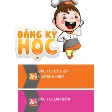
ĐÀO TẠO ĐẦU BẾP
CHUYÊN NGHIỆP
ĐÀO TẠO LÀM BÁNH