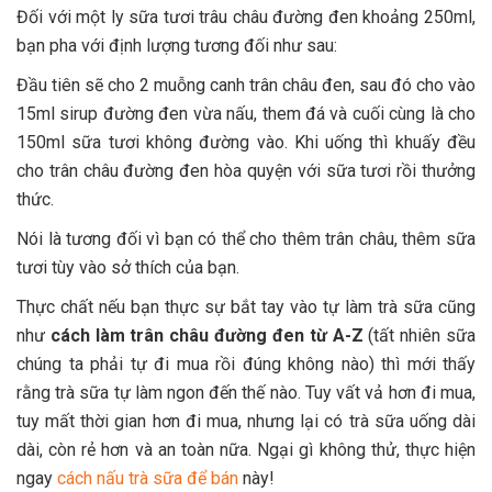
Đối với một ly sữa tươi trâu châu đường đen khoảng 250ml,
bạn pha với định lượng tương đối như sau:
Đầu tiên sẽ cho 2 muỗng canh trân châu đen, sau đó cho vào
15ml sirup đường đen vừa nấu, them đá và cuối cùng là cho
150ml sữa tươi không đường vào. Khi uống thì khuấy đều
cho trân châu đường đen hòa quyện với sữa tươi rồi thưởng
thức.
Nói là tương đối vì bạn có thể cho thêm trân châu, thêm sữa
tươi tùy vào sở thích của bạn.
Thực chất nếu bạn thực sự bắt tay vào tự làm trà sữa cũng
như
cách làm trân châu đường đen từ A-Z
(tất nhiên sữa
chúng ta phải tự đi mua rồi đúng không nào) thì mới thấy
rằng trà sữa tự làm ngon đến thế nào. Tuy vất vả hơn đi mua,
tuy mất thời gian hơn đi mua, nhưng lại có trà sữa uống dài
dài, còn rẻ hơn và an toàn nữa. Ngại gì không thử, thực hiện
ngay
cách nấu trà sữa để bán
này!