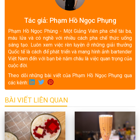
Tác giả: Phạm Hồ Ngọc Phụng
Phạm Hồ Ngọc Phùng - Một Giảng Viên pha chế tài ba,
máu lửa và có nghề với nhiều cách pha chế thức uống
sáng tạo. Luôn xem việc rèn luyện ở những giải thưởng
Quốc tế là cách để phát triển và mang hình ảnh bartender
Việt Nam đến với bạn bè năm châu là việc quan trọng của
cuộc đời.
Theo dõi những bài viết của Phạm Hồ Ngọc Phụng qua
các kênh:
BÀI VIẾT LIÊN QUAN