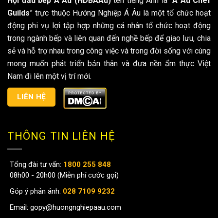
Hội đầu bếp Á Âu (HDBAAu)
tên tiếng Anh là “
A Au Chef
Guilds
” trực thuộc Hướng Nghiệp Á Âu là một tổ chức hoạt
động phi vụ lợi tập hợp những cá nhân tổ chức hoạt động
trong ngành bếp và liên quan đến nghề bếp để giao lưu, chia
sẻ và hỗ trợ nhau trong công việc và trong đời sống với cùng
mong muốn phát triển bản thân và đưa nền ẩm thực Việt
Nam đi lên một vị trí mới.
LIÊN HỆ
THÔNG TIN LIÊN HỆ
Tổng đài tư vấn:
1800 255 848
08h00 - 20h00 (Miễn phí cước gọi)
Góp ý phản ánh:
028 7109 9232
Email:
gopy@huongnghiepaau.com