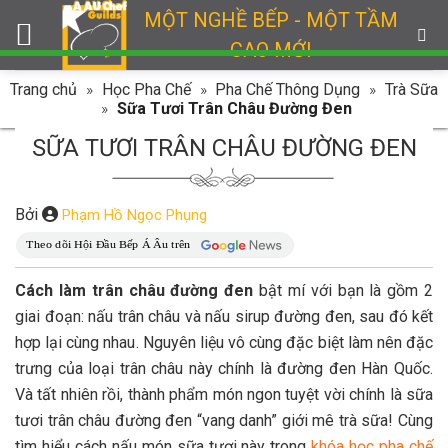
Skip
MỘT NGHỀ BẾP - MỘT TẦM
to
CAO MỚI
content
Trang chủ
»
Học Pha Chế
»
Pha Chế Thông Dụng
»
Trà Sữa
»
Sữa Tươi Trân Châu Đường Đen
SỮA TƯƠI TRÂN CHÂU ĐƯỜNG ĐEN
Bởi
Phạm Hồ Ngọc Phụng
Cách làm trân châu đường đen
bật mí với bạn là gồm 2
giai đoạn: nấu trân châu và nấu sirup đường đen, sau đó kết
hợp lại cùng nhau. Nguyên liệu vô cùng đặc biệt làm nên đặc
trưng của loại trân châu này chính là đường đen Hàn Quốc.
Và tất nhiên rồi, thành phẩm món ngon tuyệt vời chính là sữa
tươi trân châu đường đen “vang danh” giới mê trà sữa! Cùng
tìm hiểu cách nấu món sữa tươi này trong
khóa học pha chế