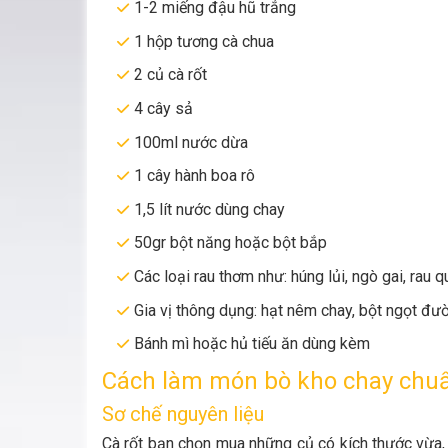
1-2 miếng đậu hũ trắng
1 hộp tương cà chua
2 củ cà rốt
4 cây sả
100ml nước dừa
1 cây hành boa rô
1,5 lít nước dùng chay
50gr bột năng hoặc bột bắp
Các loại rau thơm như: húng lủi, ngò gai, rau q
Gia vị thông dụng: hạt nêm chay, bột ngọt đườ
Bánh mì hoặc hủ tiếu ăn dùng kèm
Cách làm món bò kho chay chu
Sơ chế nguyên liệu
Cà rốt bạn chọn mua những củ có kích thước vừa,