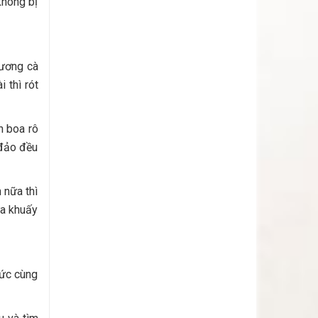
không bị
tương cà
 thì rót
h boa rô
 đảo đều
 nữa thì
ừa khuấy
hức cùng