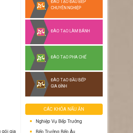
ĐÀO TẠO ĐẦU BẾP
CHUYÊN NGHIỆP
ĐÀO TẠO LÀM BÁNH
ĐÀO TẠO PHA CHẾ
ĐÀO TẠO ĐẦU BẾP
GIA ĐÌNH
CÁC KHÓA NẤU ĂN
Nghiệp Vụ Bếp Trưởng
 gói gia
Bếp Trưởng Bếp Âu