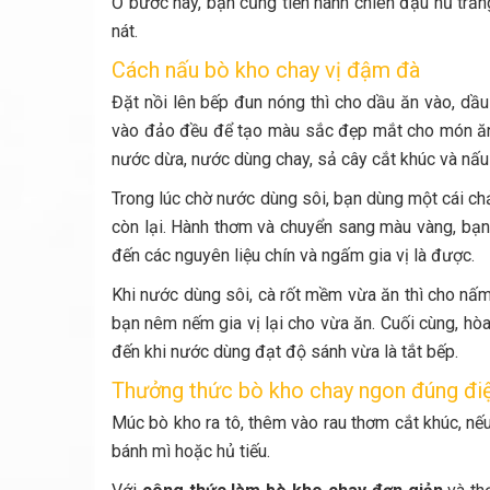
Ở bước này, bạn cũng tiến hành chiên đậu hũ trắ
nát.
Cách nấu bò kho chay vị đậm đà
Đặt nồi lên bếp đun nóng thì cho dầu ăn vào, dầu
vào đảo đều để tạo màu sắc đẹp mắt cho món ăn. 
nước dừa, nước dùng chay, sả cây cắt khúc và nấu
Trong lúc chờ nước dùng sôi, bạn dùng một cái ch
còn lại. Hành thơm và chuyển sang màu vàng, bạn 
đến các nguyên liệu chín và ngấm gia vị là được.
Khi nước dùng sôi, cà rốt mềm vừa ăn thì cho nấm, 
bạn nêm nếm gia vị lại cho vừa ăn. Cuối cùng, hò
đến khi nước dùng đạt độ sánh vừa là tắt bếp.
Thưởng thức bò kho chay ngon đúng đi
Múc bò kho ra tô, thêm vào rau thơm cắt khúc, nếu 
bánh mì hoặc hủ tiếu.