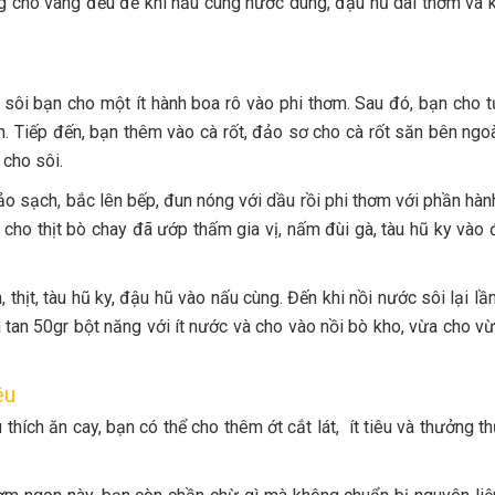
ng cho vàng đều để khi nấu cùng nước dùng, đậu hũ dai thơm và 
 sôi bạn cho một ít hành boa rô vào phi thơm. Sau đó, bạn cho 
Tiếp đến, bạn thêm vào cà rốt, đảo sơ cho cà rốt săn bên ngoài
 cho sôi.
ảo sạch, bắc lên bếp, đun nóng với dầu rồi phi thơm với phần hàn
cho thịt bò chay đã ướp thấm gia vị, nấm đùi gà, tàu hũ ky vào
thịt, tàu hũ ky, đậu hũ vào nấu cùng. Đến khi nồi nước sôi lại lần
a tan 50gr bột năng với ít nước và cho vào nồi bò kho, vừa cho v
ệu
thích ăn cay, bạn có thể cho thêm ớt cắt lát, ít tiêu và thưởng t