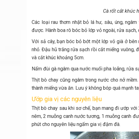
Cà rốt cắt khúc 
Các loại rau thơm nhặt bỏ lá hư, sâu, úng, ngâm 
được. Hành boa rô bóc bỏ lớp vỏ ngoài, rửa sạch, 
Với sả cây, bạn bóc bỏ bớt một lớp vỏ già ở bên 
nhỏ. Đậu hũ trắng rửa sạch rồi cắt miếng vuông, 
và cắt khúc khoảng 5cm.
Nấm đùi gà ngâm qua nước muối pha loãng, rửa sạ
Thịt bò chay cũng ngâm trong nước cho nở mềm. Sa
thành miếng vừa ăn. Lưu ý không bóp quá mạnh tay, 
Ướp gia vị các nguyên liệu
Thịt bò chay sau khi sơ chế, bạn mang đi ướp với
nêm, 2 muỗng canh nước tương, 1 muỗng canh đườ
phút cho nguyên liệu ngấm gia vị đậm đà.