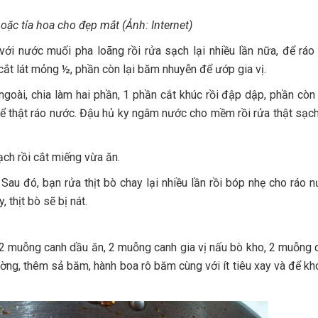
hoặc tỉa hoa cho đẹp mắt (Ảnh: Internet)
với nước muối pha loãng rồi rửa sạch lại nhiều lần nữa, để ráo
cắt lát mỏng ½, phần còn lại băm nhuyễn để ướp gia vị.
ngoài, chia làm hai phần, 1 phần cắt khúc rồi đập dập, phần còn
để thật ráo nước. Đậu hủ ky ngâm nước cho mềm rồi rửa thật sạch
ch rồi cắt miếng vừa ăn.
u đó, bạn rửa thịt bò chay lại nhiều lần rồi bóp nhẹ cho ráo n
thịt bò sẽ bị nát.
 2 muỗng canh dầu ăn, 2 muỗng canh gia vị nấu bò kho, 2 muỗng 
ng, thêm sả băm, hành boa rô băm cùng với ít tiêu xay và để k