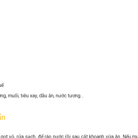
uế
ng, muối, tiêu xay, dầu ăn, nước tương…
ẩn
 gọt vỏ, rửa sạch, để ráo nước rồi sau cắt khoanh vừa ăn. Nếu 