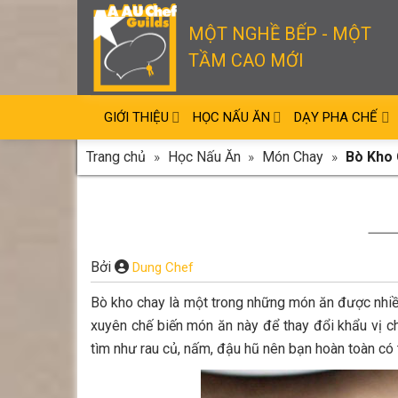
Skip
to
MỘT NGHỀ BẾP - MỘT
content
TẦM CAO MỚI
GIỚI THIỆU
HỌC NẤU ĂN
DẠY PHA CHẾ
Trang chủ
»
Học Nấu Ăn
»
Món Chay
»
Bò Kho
Bởi
Dung Chef
Bò kho chay là một trong những món ăn được nhiề
xuyên chế biến món ăn này để thay đổi khẩu vị c
tìm như rau củ, nấm, đậu hũ nên bạn hoàn toàn có t