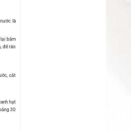
 nước là
 lại băm
, để ráo
ước, cắt
canh hạt
hoảng 30