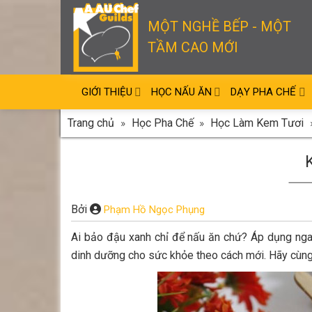
Skip
to
MỘT NGHỀ BẾP - MỘT
content
TẦM CAO MỚI
GIỚI THIỆU
HỌC NẤU ĂN
DẠY PHA CHẾ
Trang chủ
»
Học Pha Chế
»
Học Làm Kem Tươi
Bởi
Phạm Hồ Ngọc Phụng
Ai bảo đậu xanh chỉ để nấu ăn chứ? Áp dụng nga
dinh dưỡng cho sức khỏe theo cách mới. Hãy cùn