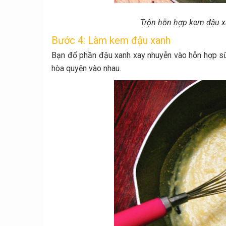
Trộn hỗn hợp kem đậu xa
Bước 4: Làm kem đậu xanh
Bạn đổ phần đậu xanh xay nhuyễn vào hỗn hợp sữ
hòa quyện vào nhau.