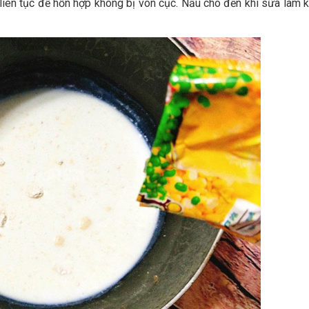
liên tục để hỗn hợp không bị vón cục. Nấu cho đến khi sữa làm