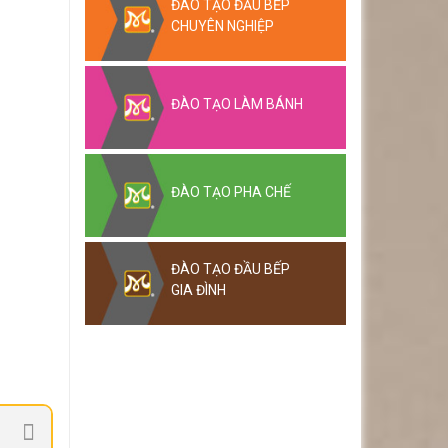
ĐÀO TẠO ĐẦU BẾP
CHUYÊN NGHIỆP
ĐÀO TẠO LÀM BÁNH
ĐÀO TẠO PHA CHẾ
ĐÀO TẠO ĐẦU BẾP
GIA ĐÌNH