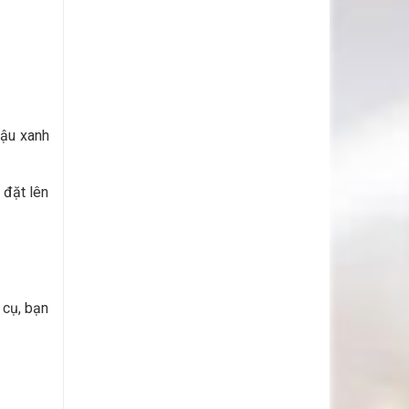
đậu xanh
 đặt lên
 cụ, bạn