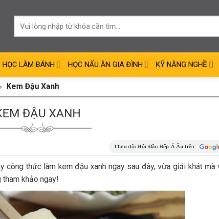
HỌC LÀM BÁNH
HỌC NẤU ĂN GIA ĐÌNH
KỸ NĂNG NGHỀ
»
Kem Đậu Xanh
KEM ĐẬU XANH
y công thức làm kem đậu xanh ngay sau đây, vừa giải khát mà
g tham khảo ngay!