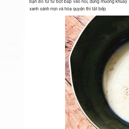
bạn đổ từ từ bột bắp vào nồi, dùng muỗng khuấy 
xanh sánh mịn và hòa quyện thì tắt bếp.