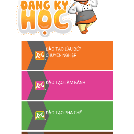
ĐÀO TẠO ĐẦU BẾP
CHUYÊN NGHIỆP
ĐÀO TẠO LÀM BÁNH
ĐÀO TẠO PHA CHẾ