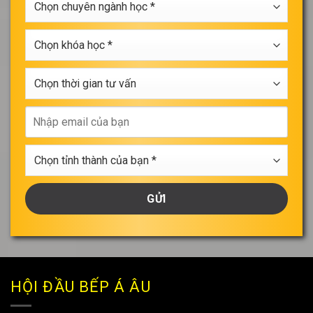
thoại
chuyên
*
ngành
Chọn
học
khóa
*
học
Chọn
*
thời
gian
Nhập
tư
email
vấn
của
Chọn
bạn
tỉnh
thành
của
bạn
*
HỘI ĐẦU BẾP Á ÂU