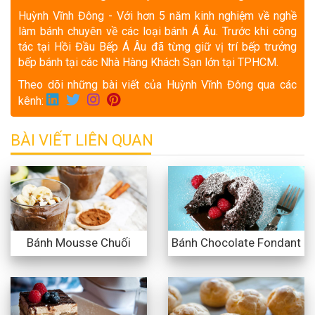
Huỳnh Vĩnh Đông - Với hơn 5 năm kinh nghiệm về nghề
làm bánh chuyên về các loại bánh Á Âu. Trước khi công
tác tại Hồi Đầu Bếp Á Âu đã từng giữ vị trí bếp trưởng
bếp bánh tại các Nhà Hàng Khách Sạn lớn tại TPHCM.
Theo dõi những bài viết của Huỳnh Vĩnh Đông qua các
kênh:
BÀI VIẾT LIÊN QUAN
Bánh Mousse Chuối
Bánh Chocolate Fondant