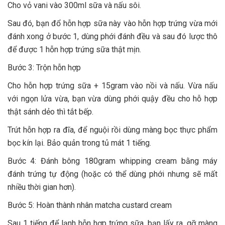
Cho vỏ vani vào 300ml sữa và nấu sôi.
Sau đó, bạn đổ hỗn hợp sữa này vào hỗn hợp trứng vừa mới
đánh xong ở bước 1, dùng phới đánh đều và sau đó lược thô
để được 1 hỗn hợp trứng sữa thật mịn.
Bước 3: Trộn hỗn hợp
Cho hỗn hợp trứng sữa + 15gram vào nồi và nấu. Vừa nấu
với ngọn lửa vừa, bạn vừa dùng phới quậy đều cho hỗ hợp
thật sánh dẻo thì tắt bếp.
Trút hỗn hợp ra đĩa, để nguội rồi dùng màng bọc thực phẩm
bọc kín lại. Bảo quản trong tủ mát 1 tiếng.
Bước 4: Đánh bông 180gram whipping cream bằng máy
đánh trứng tự động (hoặc có thể dùng phới nhưng sẽ mất
nhiều thời gian hơn).
Bước 5: Hoàn thành nhân matcha custard cream
Sau 1 tiếng để lạnh hỗn hợp trứng sữa, bạn lấy ra, gỡ màng