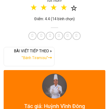
tốt hơn!
☆
☆
☆
☆
☆
Điểm: 4.4 (14 bình chọn)
BÀI VIẾT TIẾP THEO »
"Bánh Tiramisu"
Tác giả: Huỳnh Vĩnh Đông