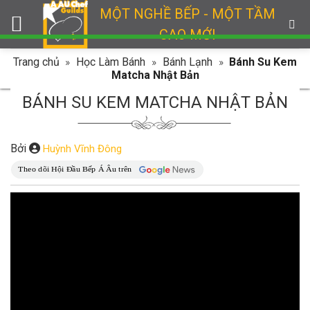
Skip
MỘT NGHỀ BẾP - MỘT TẦM
to
CAO MỚI
content
Trang chủ
»
Học Làm Bánh
»
Bánh Lạnh
»
Bánh Su Kem
Matcha Nhật Bản
BÁNH SU KEM MATCHA NHẬT BẢN
Bởi
Huỳnh Vĩnh Đông