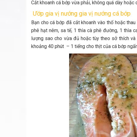
Cắt khoanh cá bớp vừa phải, không quá dày hoặc
Ướp gia vị nướng gia vị nướng cá bớp
Bạn cho cá bớp đã cắt khoanh vào thố hoặc thau n
phê hạt nêm, sa tế, 1 thìa cà phê đường, 1 thìa 
lượng sao cho vừa đủ hoặc tùy theo sở thích v
khoảng 40 phút – 1 tiếng cho thịt của cá bớp ngấm