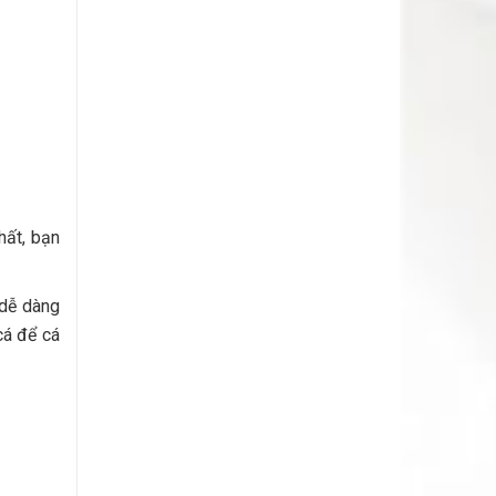
hất, bạn
 dễ dàng
cá để cá