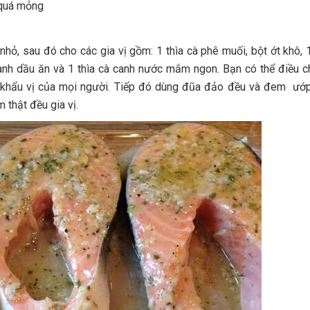
 quá mỏng
hỏ, sau đó cho các gia vị gồm: 1 thìa cà phê muối, bột ớt khô, 1
canh dầu ăn và 1 thìa cà canh nước mắm ngon. Bạn có thể điều ch
à khẩu vị của mọi người. Tiếp đó dùng đũa đảo đều và đem ư
 thật đều gia vị.