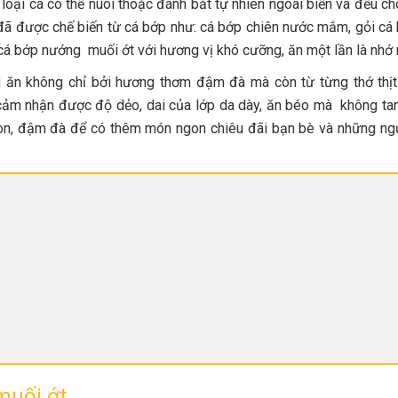
oại cá có thể nuôi thoặc đánh bắt tự nhiên ngoài biển và đều cho
n đã được chế biến từ cá bớp như: cá bớp chiên nước mắm, gỏi cá 
á bớp nướng muối ớt với hương vị khó cưỡng, ăn một lần là nhớ 
i ăn không chỉ bởi hương thơm đậm đà mà còn từ từng thớ thị
 cảm nhận được độ dẻo, dai của lớp da dày, ăn béo mà không ta
on, đậm đà để có thêm món ngon chiêu đãi bạn bè và những ng
muối ớt