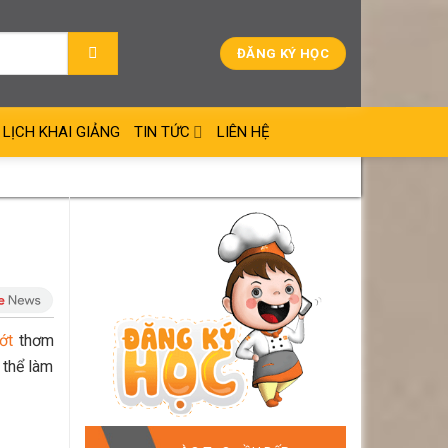
ĐĂNG KÝ HỌC
LỊCH KHAI GIẢNG
TIN TỨC
LIÊN HỆ
ớt
thơm
 thể làm