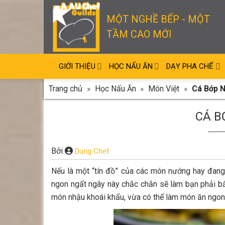
Skip
to
MỘT NGHỀ BẾP - MỘT
content
TẦM CAO MỚI
GIỚI THIỆU
HỌC NẤU ĂN
DẠY PHA CHẾ
Trang chủ
»
Học Nấu Ăn
»
Món Việt
»
Cá Bớp 
CÁ B
Bởi
Dung Chef
Nếu là một “tín đồ” của các món nướng hay đang
ngon ngất ngây này chắc chắn sẽ làm bạn phải b
món nhậu khoái khẩu, vừa có thể làm món ăn ngon 