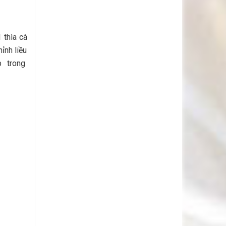
 thìa cà
ỉnh liều
ớp trong