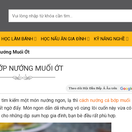
HỌC LÀM BÁNH
HỌC NẤU ĂN GIA ĐÌNH
KỸ NĂNG NGHỀ
Nướng Muối Ớt
ỚP NƯỚNG MUỐI ỚT
 tìm kiếm một món nướng ngon, lạ thì
cách nướng cá bớp muối 
ất ngờ đấy. Món ngon dẫn dã nhưng vô cùng lôi cuốn này vừa có
cho những dịp sum họp gia đình, bạn bè đều rất phù hợp.