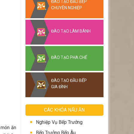
ĐÀO TẠO ĐẦU BẾP
CHUYÊN NGHIỆP
ĐÀO TẠO LÀM BÁNH
ĐÀO TẠO PHA CHẾ
ĐÀO TẠO ĐẦU BẾP
GIA ĐÌNH
CÁC KHÓA NẤU ĂN
Nghiệp Vụ Bếp Trưởng
c món ăn
Bếp Trưởng Bếp Âu