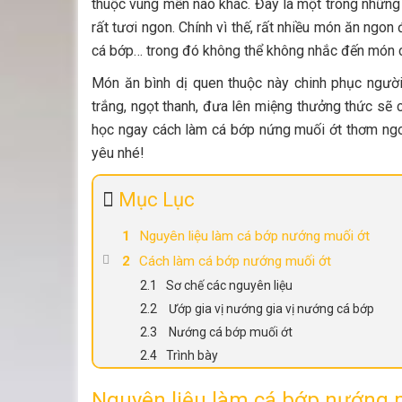
thuộc vùng mền nào khác. Đây là một trong những l
rất tươi ngon. Chính vì thế, rất nhiều món ăn ngo
cá bớp… trong đó không thể không nhắc đến món c
Món ăn bình dị quen thuộc này chinh phục ngườ
trắng, ngọt thanh, đưa lên miệng thưởng thức sẽ
học ngay cách làm cá bớp nứng muối ớt thơm ng
yêu nhé!
Mục Lục
Nguyên liệu làm cá bớp nướng muối ớt
Cách làm cá bớp nướng muối ớt
Sơ chế các nguyên liệu
Ướp gia vị nướng gia vị nướng cá bớp
Nướng cá bớp muối ớt
Trình bày
Nguyên liệu làm cá bớp nướng 