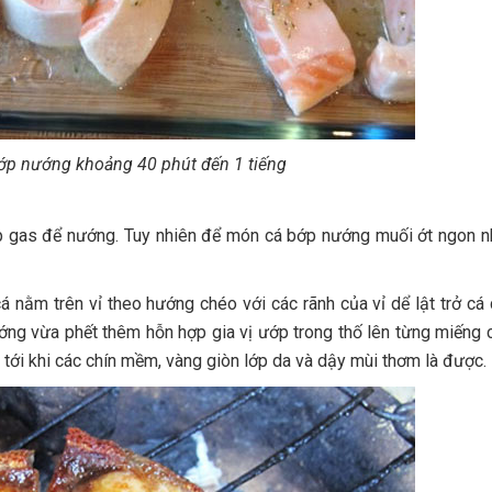
bớp nướng khoảng 40 phút đến 1 tiếng
p gas để nướng. Tuy nhiên để món cá bớp nướng muối ớt ngon n
 cá nằm trên vỉ theo hướng chéo với các rãnh của vỉ dể lật trở cá
ớng vừa phết thêm hỗn hợp gia vị ướp trong thố lên từng miếng 
ới khi các chín mềm, vàng giòn lớp da và dậy mùi thơm là được.