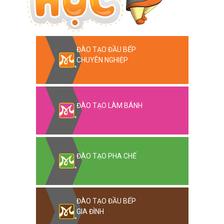
ĐÀO TẠO ĐẦU BẾP
CHUYÊN NGHIỆP
ĐÀO TẠO LÀM BÁNH
ĐÀO TẠO PHA CHẾ
ĐÀO TẠO ĐẦU BẾP
GIA ĐÌNH