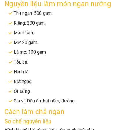
Nguyên liệu làm món ngan nướng
Thịt ngan: 500 gam.
Riềng: 200 gam.
Mắm tôm.
Mẻ: 20 gam.
Lá mơ: 100 gam.
Tỏi, sả.
Hành lá.
Bột nghệ.
Ớt sừng.
Gia vị: Dầu ăn, hạt nêm, đường.
Cách làm chả ngan
Sơ chế nguyên liệu
Hành lá nhặt bỏ rễ và lá úa, rửa sạch, thái nhỏ.