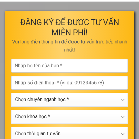
ĐĂNG KÝ ĐỂ ĐƯỢC TƯ VẤN
MIỄN PHÍ!
Vui lòng điền thông tin để được tư vấn trực tiếp nhanh
nhất!
Nhập
họ
tên
Nhập
của
số
bạn
điện
*
Chọn
thoại
chuyên
*
ngành
Chọn
học
khóa
*
học
Chọn
*
thời