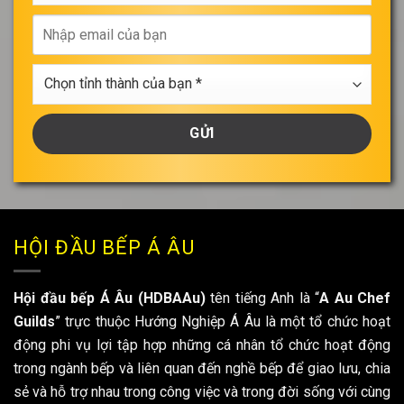
gian
Nhập
tư
email
vấn
của
Chọn
bạn
tỉnh
thành
của
bạn
*
HỘI ĐẦU BẾP Á ÂU
Hội đầu bếp Á Âu (HDBAAu)
tên tiếng Anh là “
A Au Chef
Guilds
” trực thuộc Hướng Nghiệp Á Âu là một tổ chức hoạt
động phi vụ lợi tập hợp những cá nhân tổ chức hoạt động
trong ngành bếp và liên quan đến nghề bếp để giao lưu, chia
sẻ và hỗ trợ nhau trong công việc và trong đời sống với cùng