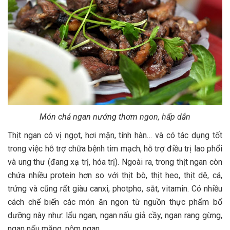
Món chả ngan nướng thơm ngon, hấp dẫn
Thịt ngan có vị ngọt, hơi mặn, tính hàn… và có tác dụng tốt
trong việc hỗ trợ chữa bệnh tim mạch, hỗ trợ điều trị lao phổi
và ung thư (đang xạ trị, hóa trị). Ngoài ra, trong thịt ngan còn
chứa nhiều protein hơn so với thịt bò, thịt heo, thịt dê, cá,
trứng và cũng rất giàu canxi, photpho, sắt, vitamin. Có nhiều
cách chế biến các món ăn ngon từ nguồn thực phẩm bổ
dưỡng này như: lẩu ngan, ngan nấu giả cầy, ngan rang gừng,
ngan nấu măng, nộm ngan…