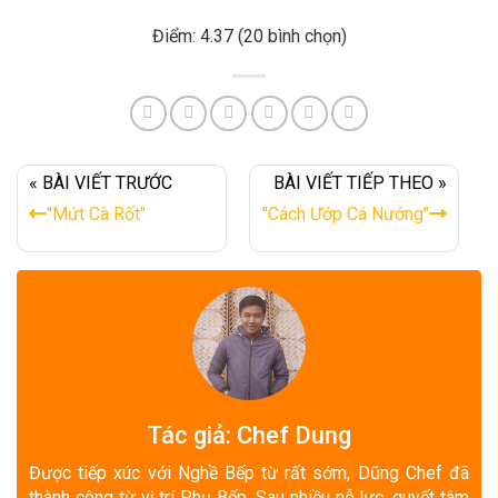
Điểm: 4.37 (20 bình chọn)
« BÀI VIẾT TRƯỚC
BÀI VIẾT TIẾP THEO »
"Mứt Cà Rốt"
"Cách Ướp Cá Nướng"
Tác giả: Chef Dung
Được tiếp xúc với Nghề Bếp từ rất sớm, Dũng Chef đã
thành công từ vị trí Phụ Bếp. Sau nhiều nỗ lực, quyết tâm