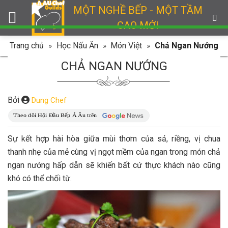
Skip
MỘT NGHỀ BẾP - MỘT TẦM
to
CAO MỚI
content
Trang chủ
»
Học Nấu Ăn
»
Món Việt
»
Chả Ngan Nướng
CHẢ NGAN NƯỚNG
Bởi
Dung Chef
Sự kết hợp hài hòa giữa mùi thơm của sả, riềng, vị chua
thanh nhẹ của mẻ cùng vị ngọt mềm của ngan trong món chả
ngan nướng hấp dẫn sẽ khiến bất cứ thực khách nào cũng
khó có thể chối từ.