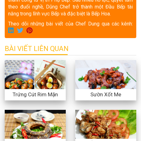
theo đuổi nghề, Dũng Chef trở thành một Đầu Bếp tài
năng trong lĩnh vực Bếp và đặc biệt là Bếp Hoa.
Theo dõi những bài viết của Chef Dung qua các kênh:
BÀI VIẾT LIÊN QUAN
Trứng Cút Rim Mặn
Sườn Xốt Me