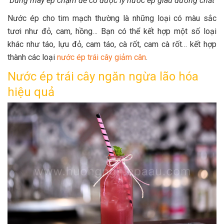
Dùng máy ép chậm để có được ly nước ép giàu dưỡng chất
Nước ép cho tim mạch thường là những loại có màu sắc
tươi như đỏ, cam, hồng… Bạn có thể kết hợp một số loại
khác như táo, lựu đỏ, cam táo, cà rốt, cam cà rốt… kết hợp
thành các loại
nước ép trái cây giảm cân
.
Nước ép trái cây ngăn ngừa lão hóa
hiệu quả