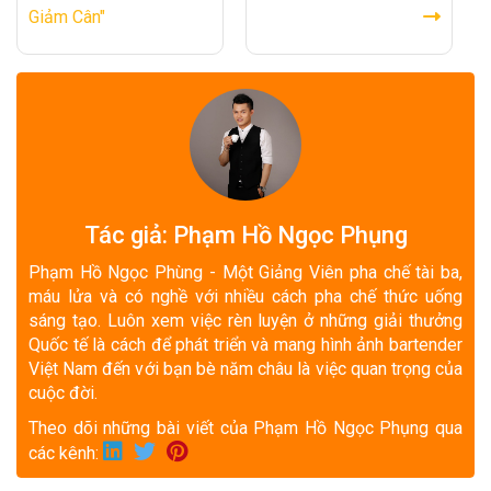
Giảm Cân"
Tác giả: Phạm Hồ Ngọc Phụng
Phạm Hồ Ngọc Phùng - Một Giảng Viên pha chế tài ba,
máu lửa và có nghề với nhiều cách pha chế thức uống
sáng tạo. Luôn xem việc rèn luyện ở những giải thưởng
Quốc tế là cách để phát triển và mang hình ảnh bartender
Việt Nam đến với bạn bè năm châu là việc quan trọng của
cuộc đời.
Theo dõi những bài viết của Phạm Hồ Ngọc Phụng qua
các kênh: