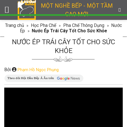
Skip
MỘT NGHỀ BẾP - MỘT TẦM
to
CAO MỚI
content
Trang chủ
»
Học Pha Chế
»
Pha Chế Thông Dụng
»
Nước
Ép
»
Nước Ép Trái Cây Tốt Cho Sức Khỏe
NƯỚC ÉP TRÁI CÂY TỐT CHO SỨC
KHỎE
Bởi
Phạm Hồ Ngọc Phụng