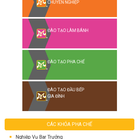
CHUYÊN NGHIỆP
ĐÀO TẠO LÀM BÁNH
ĐÀO TẠO PHA CHẾ
ĐÀO TẠO ĐẦU BẾP
GIA ĐÌNH
CÁC KHÓA PHA CHẾ
Nghiệp Vụ Bar Trưởng