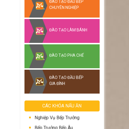
ĐÀO TẠO ĐẦU BẾP
CHUYÊN NGHIỆP
ĐÀO TẠO LÀM BÁNH
ĐÀO TẠO PHA CHẾ
ĐÀO TẠO ĐẦU BẾP
GIA ĐÌNH
CÁC KHÓA NẤU ĂN
Nghiệp Vụ Bếp Trưởng
Bếp Trưởng Bếp Âu