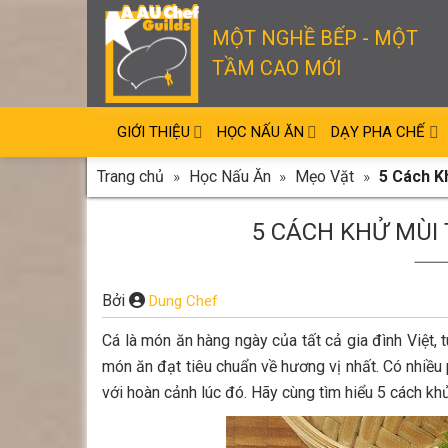
Skip
to
MỘT NGHỀ BẾP - MỘT
content
TẦM CAO MỚI
GIỚI THIỆU
HỌC NẤU ĂN
DẠY PHA CHẾ
Trang chủ
»
Học Nấu Ăn
»
Mẹo Vặt
»
5 Cách K
5 CÁCH KHỬ MÙI 
Bởi
Dung Chef
Cá là món ăn hàng ngày của tất cả gia đình Việt, 
món ăn đạt tiêu chuẩn về hương vị nhất. Có nhiều
với hoàn cảnh lúc đó. Hãy cùng tìm hiểu 5 cách k