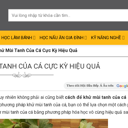
HỌC LÀM BÁNH
HỌC NẤU ĂN GIA ĐÌNH
KỸ NĂNG NGHỀ
hử Mùi Tanh Của Cá Cực Kỳ Hiệu Quả
TANH CỦA CÁ CỰC KỲ HIỆU QUẢ
tuy nhiên không phải ai cũng biết
cách để khử mùi tanh của cá
 phương pháp khử mùi tanh của cá, bạn có thể lựa chọn một cách
hử mùi tanh của cá bằng phương pháp hóa học vô cùng hiệu quả sa