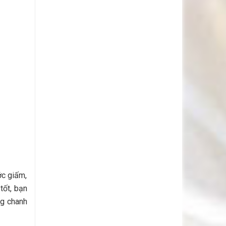
ớc giấm,
tốt, bạn
ng chanh