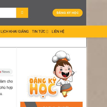
ĐĂNG KÝ HỌC
LỊCH KHAI GIẢNG
TIN TỨC
LIÊN HỆ
làm cho
 phù hợp
u.