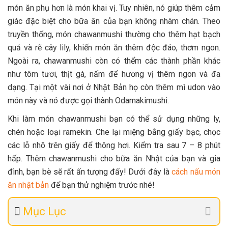
món ăn phụ hơn là món khai vị. Tuy nhiên, nó giúp thêm cảm
giác đặc biệt cho bữa ăn của bạn không nhàm chán. Theo
truyền thống, món chawanmushi thường cho thêm hạt bạch
quả và rẽ cây lily, khiến món ăn thêm độc đáo, thơm ngon.
Ngoài ra, chawanmushi còn có thểm các thành phần khác
như tôm tươi, thịt gà, nấm để hương vị thêm ngon và đa
dạng. Tại một vài nơi ở Nhật Bản họ còn thêm mì udon vào
món này và nó được gọi thành Odamakimushi.
Khi làm món chawanmushi bạn có thể sử dụng những ly,
chén hoặc loại ramekin. Che lại miệng bằng giấy bạc, chọc
các lỗ nhõ trên giấy để thông hơi. Kiểm tra sau 7 – 8 phút
hấp. Thêm chawanmushi cho bữa ăn Nhật của bạn và gia
đình, bạn bè sẽ rất ấn tượng đấy! Dưới đây là
cách nấu món
ăn nhật bản
để bạn thử nghiệm trước nhé!
Mục Lục