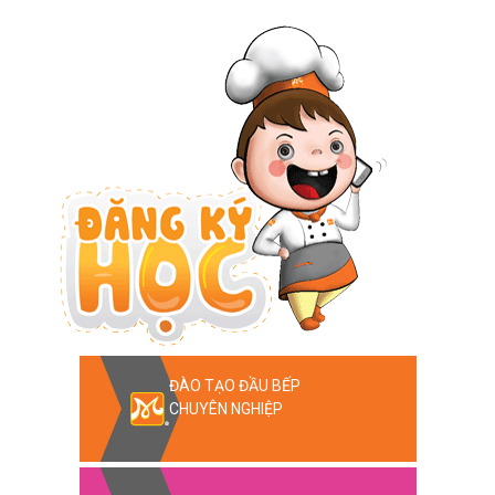
ĐÀO TẠO ĐẦU BẾP
CHUYÊN NGHIỆP