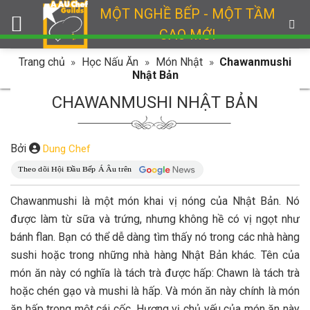
Skip
MỘT NGHỀ BẾP - MỘT TẦM
to
CAO MỚI
content
Trang chủ
»
Học Nấu Ăn
»
Món Nhật
»
Chawanmushi
Nhật Bản
CHAWANMUSHI NHẬT BẢN
Bởi
Dung Chef
Chawanmushi là một món khai vị nóng của Nhật Bản. Nó
được làm từ sữa và trứng, nhưng không hề có vị ngọt như
bánh flan. Bạn có thể dễ dàng tìm thấy nó trong các nhà hàng
sushi hoặc trong những nhà hàng Nhật Bản khác. Tên của
món ăn này có nghĩa là tách trà được hấp: Chawn là tách trà
hoặc chén gạo và mushi là hấp. Và món ăn này chính là món
ăn hấp trong một cái cốc. Hương vị chủ yếu của món ăn này