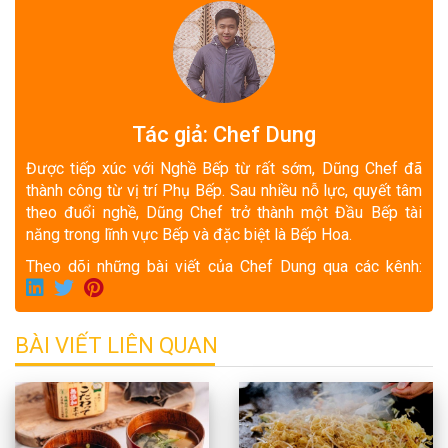
Tác giả: Chef Dung
Được tiếp xúc với Nghề Bếp từ rất sớm, Dũng Chef đã
thành công từ vị trí Phụ Bếp. Sau nhiều nỗ lực, quyết tâm
theo đuổi nghề, Dũng Chef trở thành một Đầu Bếp tài
năng trong lĩnh vực Bếp và đặc biệt là Bếp Hoa.
Theo dõi những bài viết của Chef Dung qua các kênh:
BÀI VIẾT LIÊN QUAN