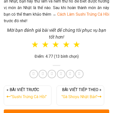
ăn Nhật, bạn hãy thử làm và nếm thử nó để biết được hương
vị món ăn Nhật là thế nào. Sau khi hoàn thành món ăn này
bạn có thể tham khảo thêm →
Cách Làm Sushi Trứng Cá Hồi
trước đó nhé!
Mời bạn đánh giá bài viết để chúng tôi phục vụ bạn
tốt hơn!
☆
☆
☆
☆
☆
Điểm: 4.77 (13 bình chọn)
« BÀI VIẾT TRƯỚC
BÀI VIẾT TIẾP THEO »
"Sushi Trứng Cá Hồi"
"Gà Shoyu Nhật Bản"