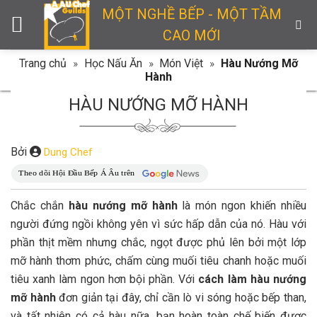
Skip
MỘT NGHỀ BẾP - MỘT TẦM
to
CAO MỚI
content
Trang chủ
»
Học Nấu Ăn
»
Món Việt
»
Hàu Nướng Mỡ
Hành
HÀU NƯỚNG MỠ HÀNH
Bởi
Dung Chef
Chắc chắn
hàu nướng mỡ hành
là món ngon khiến nhiều
người đứng ngồi không yên vì sức hấp dẫn của nó. Hàu với
phần thịt mềm nhưng chắc, ngọt được phủ lên bởi một lớp
mỡ hành thơm phức, chấm cùng muối tiêu chanh hoặc muối
tiêu xanh làm ngon hơn bội phần. Với
cách làm hàu nướng
mỡ hành
đơn giản tại đây, chỉ cần lò vi sóng hoặc bếp than,
và tất nhiên có cả hàu nữa, bạn hoàn toàn chế biến được