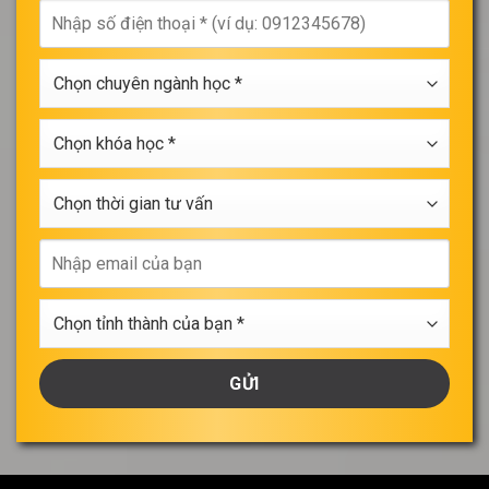
Nhập
của
số
bạn
điện
*
Chọn
thoại
chuyên
*
ngành
Chọn
học
khóa
*
học
Chọn
*
thời
gian
Nhập
tư
email
vấn
của
Chọn
bạn
tỉnh
thành
của
bạn
*