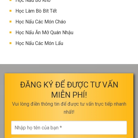
Học Nấu Bò Kho
Học Làm Bò Bít Tết
Học Nấu Các Món Cháo
Học Nấu Ăn Mở Quán Nhậu
Học Nấu Các Món Lẩu
ĐĂNG KÝ ĐỂ ĐƯỢC TƯ VẤN
MIỄN PHÍ!
Vui lòng điền thông tin để được tư vấn trực tiếp nhanh
nhất!
Nhập
họ
tên