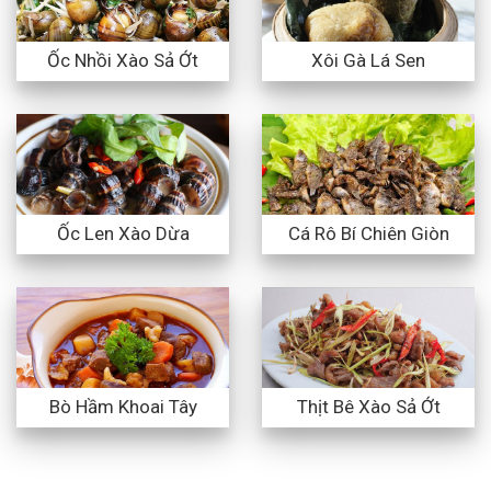
Ốc Nhồi Xào Sả Ớt
Xôi Gà Lá Sen
Ốc Len Xào Dừa
Cá Rô Bí Chiên Giòn
Bò Hầm Khoai Tây
Thịt Bê Xào Sả Ớt