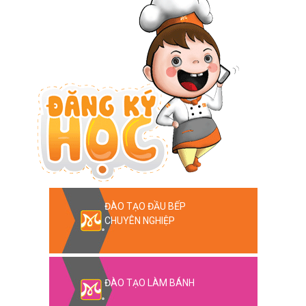
ĐÀO TẠO ĐẦU BẾP
CHUYÊN NGHIỆP
ĐÀO TẠO LÀM BÁNH