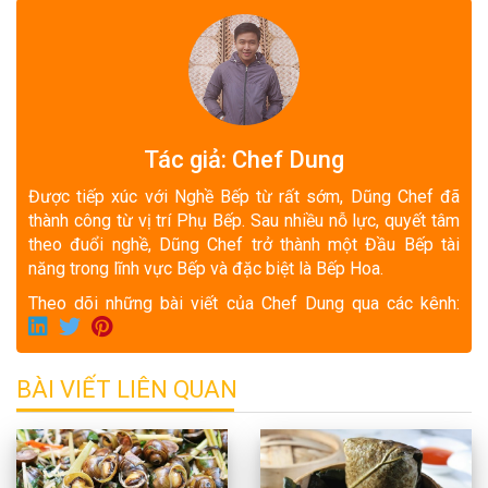
Tác giả: Chef Dung
Được tiếp xúc với Nghề Bếp từ rất sớm, Dũng Chef đã
thành công từ vị trí Phụ Bếp. Sau nhiều nỗ lực, quyết tâm
theo đuổi nghề, Dũng Chef trở thành một Đầu Bếp tài
năng trong lĩnh vực Bếp và đặc biệt là Bếp Hoa.
Theo dõi những bài viết của Chef Dung qua các kênh:
BÀI VIẾT LIÊN QUAN