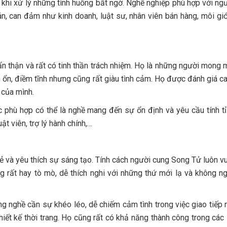
n khi xử lý những tình huống bất ngờ. Nghề nghiệp phù hợp với ng
, can đảm như kinh doanh, luật sư, nhân viên bán hàng, môi gi
 thận và rất có tinh thần trách nhiệm. Họ là những người mong
 ổn, điềm tĩnh nhưng cũng rất giàu tình cảm. Họ được đánh giá c
 của mình.
 phù hợp có thể là nghề mang đến sự ổn định và yêu cầu tính tỉ
ật viên, trợ lý hành chính,…
 và yêu thích sự sáng tạo. Tính cách người cung Song Tử luôn vui
 rất hay tò mò, dễ thích nghi với những thứ mới lạ và không n
 nghề cần sự khéo léo, dễ chiếm cảm tình trong việc giao tiếp 
ết kế thời trang. Họ cũng rất có khả năng thành công trong các 