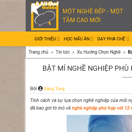
Skip
to
MỘT NGHỀ BẾP - MỘT
content
TẦM CAO MỚI
GIỚI THIỆU
HỌC NẤU ĂN
DẠY PHA CHẾ
Trang chủ
»
Tin tức
»
Xu Hướng Chọn Nghề
»
B
BẬT MÍ NGHỀ NGHIỆP PHÙ 
Bởi
Đặng Tùng
Tính cách và sự lựa chọn nghề nghiệp của mỗi n
đã bao giờ tò mò về
nghề nghiệp phù hợp với 12