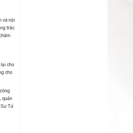
m và nội
ng trắc
 chăm
lại cho
ng cho
 công
, quản
 Sư Tử.