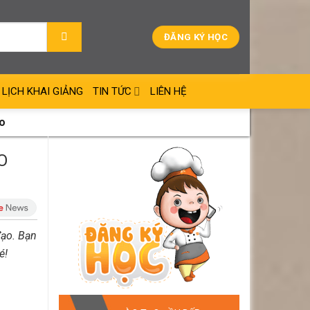
ĐĂNG KÝ HỌC
LỊCH KHAI GIẢNG
TIN TỨC
LIÊN HỆ
o
O
đạo. Bạn
é!