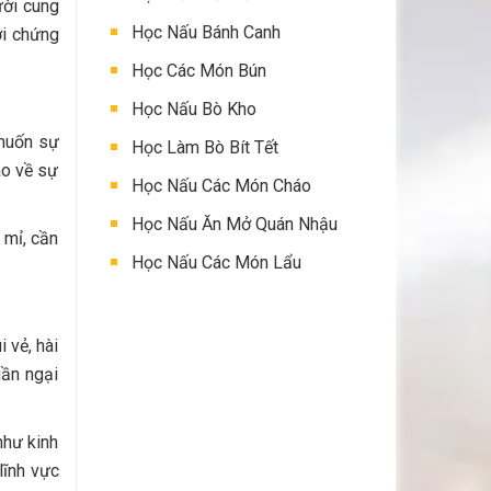
ười cung
Học Nấu Bánh Canh
ới chứng
Học Các Món Bún
Học Nấu Bò Kho
 muốn sự
Học Làm Bò Bít Tết
ao về sự
Học Nấu Các Món Cháo
Học Nấu Ăn Mở Quán Nhậu
 mỉ, cần
Học Nấu Các Món Lẩu
 vẻ, hài
gần ngại
như kinh
lĩnh vực