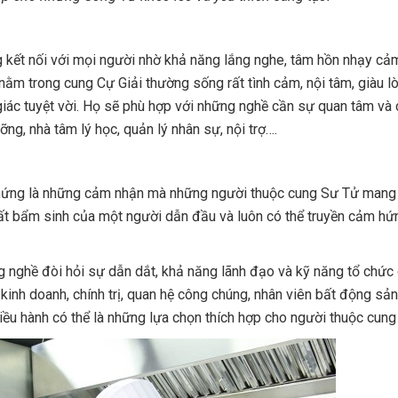
g kết nối với mọi người nhờ khả năng lắng nghe, tâm hồn nhạy cả
ằm trong cung Cự Giải thường sống rất tình cảm, nội tâm, giàu lò
giác tuyệt vời. Họ sẽ phù hợp với những nghề cần sự quan tâm và
ng, nhà tâm lý học, quản lý nhân sự, nội trợ….
 hứng là những cảm nhận mà những người thuộc cung Sư Tử mang 
chất bẩm sinh của một người dẫn đầu và luôn có thể truyền cảm hứ
g nghề đòi hỏi sự dẫn dắt, khả năng lãnh đạo và kỹ năng tổ chức
kinh doanh, chính trị, quan hệ công chúng, nhân viên bất động sản
iều hành có thể là những lựa chọn thích hợp cho người thuộc cung