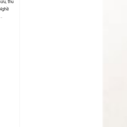
ứu, thu
 Nghề
t…