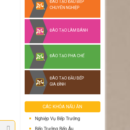
ĐÀO TẠO ĐẦU BẾP
CHUYÊN NGHIỆP
ĐÀO TẠO LÀM BÁNH
ĐÀO TẠO PHA CHẾ
ĐÀO TẠO ĐẦU BẾP
GIA ĐÌNH
CÁC KHÓA NẤU ĂN
Nghiệp Vụ Bếp Trưởng
Bếp Trưởng Bếp Âu