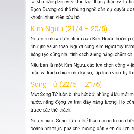
có khả năng làm việc độc lập, thẳng thắn và tự ti
Bạch Dương có thể những nghề cần sự quyết đoán
khoán, nhân viên cứu hộ…
Kim Ngưu (21/4 – 20/5)
Người sinh ra dưới chòm sao Kim Ngưu thường cẩn
ổn định và an toàn. Người cung Kim Ngưu tuy trầm
sáng tạo cũng như tính cách siêng năng, chăm chỉ
Nếu bạn là một Kim Ngưu, các lựa chọn công việc
mẫn và trách nhiệm như kỹ sư, lập trình viên, kỹ thu
Song Tử (22/5 – 21/6)
Một Song Tử luôn bị thu hút bởi những điều mới mẻ
hước, năng động và tràn đầy năng lượng. Họ cũng
trước các thử thách.
Người cung Song Tử có thể thành công trong những
doanh ẩm thực, pha chế, hướng dẫn viên du lịch, thi