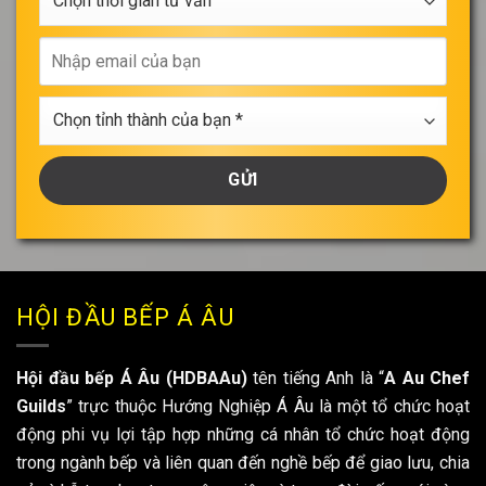
thời
gian
Nhập
tư
email
vấn
của
Chọn
bạn
tỉnh
thành
của
bạn
*
HỘI ĐẦU BẾP Á ÂU
Hội đầu bếp Á Âu (HDBAAu)
tên tiếng Anh là “
A Au Chef
Guilds
” trực thuộc Hướng Nghiệp Á Âu là một tổ chức hoạt
động phi vụ lợi tập hợp những cá nhân tổ chức hoạt động
trong ngành bếp và liên quan đến nghề bếp để giao lưu, chia