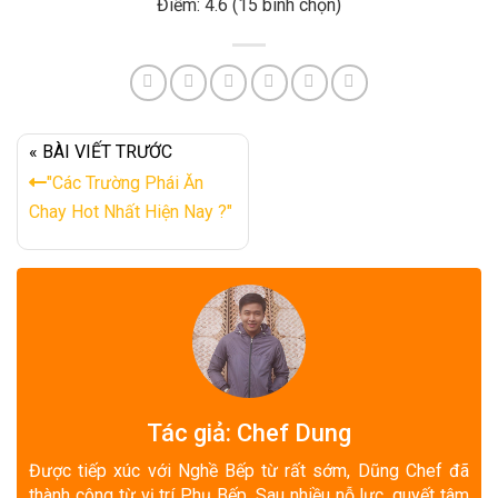
Điểm: 4.6 (15 bình chọn)
« BÀI VIẾT TRƯỚC
"Các Trường Phái Ăn
Chay Hot Nhất Hiện Nay ?"
Tác giả: Chef Dung
Được tiếp xúc với Nghề Bếp từ rất sớm, Dũng Chef đã
thành công từ vị trí Phụ Bếp. Sau nhiều nỗ lực, quyết tâm