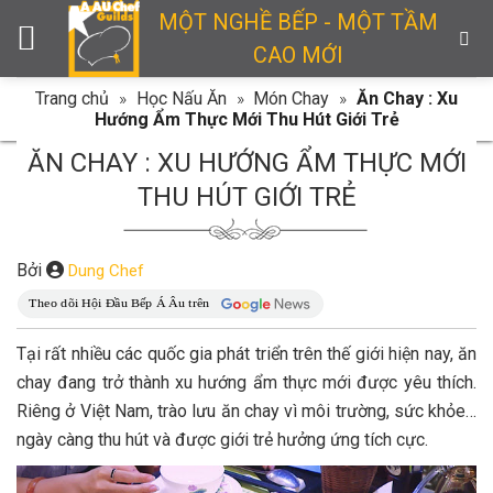
Skip
MỘT NGHỀ BẾP - MỘT TẦM
to
CAO MỚI
content
Trang chủ
»
Học Nấu Ăn
»
Món Chay
»
Ăn Chay : Xu
Hướng Ẩm Thực Mới Thu Hút Giới Trẻ
ĂN CHAY : XU HƯỚNG ẨM THỰC MỚI
THU HÚT GIỚI TRẺ
Bởi
Dung Chef
Tại rất nhiều các quốc gia phát triển trên thế giới hiện nay, ăn
chay đang trở thành xu hướng ẩm thực mới được yêu thích.
Riêng ở Việt Nam, trào lưu ăn chay vì môi trường, sức khỏe…
ngày càng thu hút và được giới trẻ hưởng ứng tích cực.