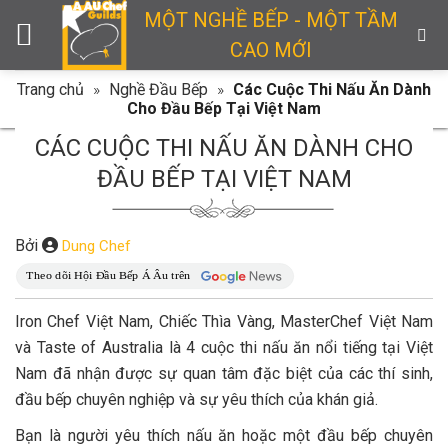
Skip
MỘT NGHỀ BẾP - MỘT TẦM
to
CAO MỚI
content
Trang chủ
»
Nghề Đầu Bếp
»
Các Cuộc Thi Nấu Ăn Dành
Cho Đầu Bếp Tại Việt Nam
CÁC CUỘC THI NẤU ĂN DÀNH CHO
ĐẦU BẾP TẠI VIỆT NAM
Bởi
Dung Chef
Iron Chef Việt Nam, Chiếc Thìa Vàng, MasterChef Việt Nam
và Taste of Australia là 4 cuộc thi nấu ăn nổi tiếng tại Việt
Nam đã nhận được sự quan tâm đặc biệt của các thí sinh,
đầu bếp chuyên nghiệp và sự yêu thích của khán giả.
Bạn là người yêu thích nấu ăn hoặc một đầu bếp chuyên