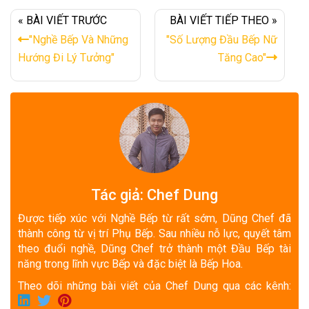
« BÀI VIẾT TRƯỚC
BÀI VIẾT TIẾP THEO »
"Nghề Bếp Và Những
"Số Lượng Đầu Bếp Nữ
Hướng Đi Lý Tưởng"
Tăng Cao"
Tác giả: Chef Dung
Được tiếp xúc với Nghề Bếp từ rất sớm, Dũng Chef đã
thành công từ vị trí Phụ Bếp. Sau nhiều nỗ lực, quyết tâm
theo đuổi nghề, Dũng Chef trở thành một Đầu Bếp tài
năng trong lĩnh vực Bếp và đặc biệt là Bếp Hoa.
Theo dõi những bài viết của Chef Dung qua các kênh: