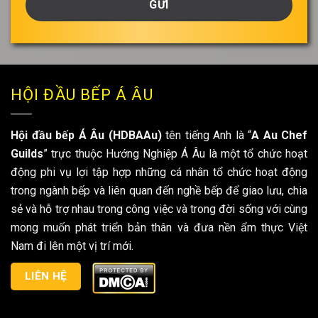
của
bạn
*
HỘI ĐẦU BẾP Á ÂU
Hội đầu bếp Á Âu (HDBAAu)
tên tiếng Anh là “
A Au Chef
Guilds
” trực thuộc Hướng Nghiệp Á Âu là một tổ chức hoạt
động phi vụ lợi tập hợp những cá nhân tổ chức hoạt động
trong ngành bếp và liên quan đến nghề bếp để giao lưu, chia
sẻ và hỗ trợ nhau trong công việc và trong đời sống với cùng
mong muốn phát triển bản thân và đưa nền ẩm thực Việt
Nam đi lên một vị trí mới.
LIÊN HỆ