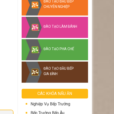
ĐÀO TẠO ĐẦU BẾP
CHUYÊN NGHIỆP
ĐÀO TẠO LÀM BÁNH
ĐÀO TẠO PHA CHẾ
ĐÀO TẠO ĐẦU BẾP
GIA ĐÌNH
CÁC KHÓA NẤU ĂN
Nghiệp Vụ Bếp Trưởng
Bếp Trưởng Bếp Âu