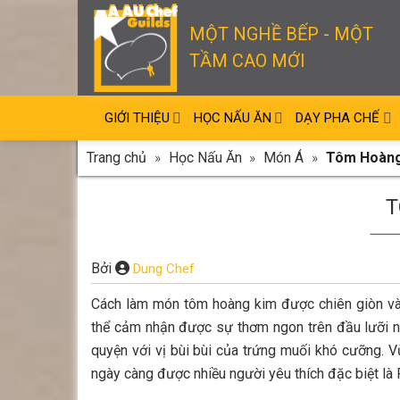
Skip
to
MỘT NGHỀ BẾP - MỘT
content
TẦM CAO MỚI
GIỚI THIỆU
HỌC NẤU ĂN
DẠY PHA CHẾ
Trang chủ
»
Học Nấu Ăn
»
Món Á
»
Tôm Hoàng
T
Bởi
Dung Chef
Cách làm món tôm hoàng kim được chiên giòn và 
thể cảm nhận được sự thơm ngon trên đầu lưỡi nga
quyện với vị bùi bùi của trứng muối khó cưỡng. 
ngày càng được nhiều người yêu thích đặc biệt là