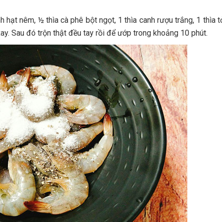
hạt nêm, ½ thìa cà phê bột ngọt, 1 thìa canh rượu trắng, 1 thìa tỏ
xay. Sau đó trộn thật đều tay rồi để ướp trong khoảng 10 phút.