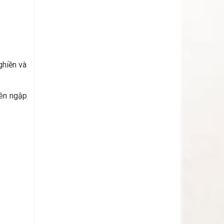
ghiền và
iên ngập