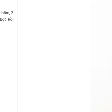
t băm, 2
bột. Rồi