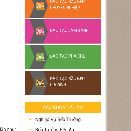
ĐÀO TẠO ĐẦU BẾP
CHUYÊN NGHIỆP
ĐÀO TẠO LÀM BÁNH
ĐÀO TẠO PHA CHẾ
ĐÀO TẠO ĐẦU BẾP
GIA ĐÌNH
CÁC KHÓA NẤU ĂN
Nghiệp Vụ Bếp Trưởng
dẫn như:
Bếp Trưởng Bếp Âu