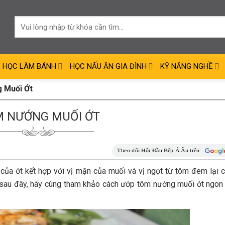
HỌC LÀM BÁNH
HỌC NẤU ĂN GIA ĐÌNH
KỸ NĂNG NGHỀ
 Muối Ớt
 NƯỚNG MUỐI ỚT
của ớt kết hợp với vị mặn của muối và vị ngọt từ tôm đem lại 
t sau đây, hãy cùng tham khảo cách ướp tôm nướng muối ớt ngon