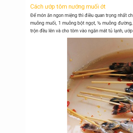
Cách ướp tôm nướng muối ớt
Để món ăn ngon miệng thì điều quan trọng nhất ch
muỗng muối, 1 muỗng bột ngọt, ½ muỗng đường, 
trộn đều lên và cho tôm vào ngăn mát tủ lạnh, ướp