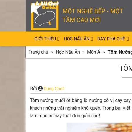
Skip
to
MỘT NGHỀ BẾP - MỘT
content
TẦM CAO MỚI
GIỚI THIỆU
HỌC NẤU ĂN
DẠY PHA CHẾ
Trang chủ
»
Học Nấu Ăn
»
Món Á
»
Tôm Nướng
TÔM
Bởi
Dung Chef
Tôm nướng muối ớt bằng lò nướng có vị cay cay 
khách những trải nghiệm khó quên. Trong bài viế
làm món ăn này thật đơn giản nhé!