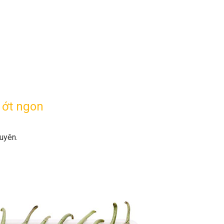
 ớt ngon
guyên.