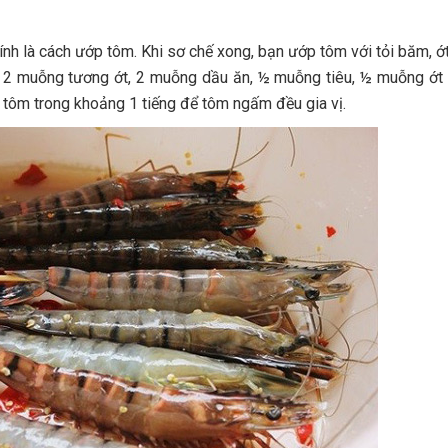
ính là cách ướp tôm. Khi sơ chế xong, bạn ướp tôm với tỏi băm, ớ
2 muỗng tương ớt, 2 muỗng dầu ăn, ½ muỗng tiêu, ½ muỗng ớt 
 tôm trong khoảng 1 tiếng để tôm ngấm đều gia vị.