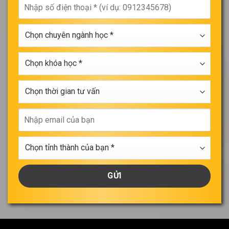
Nhập
của
số
bạn
điện
*
Chọn
thoại
chuyên
*
ngành
Chọn
học
khóa
*
học
Chọn
*
thời
gian
Nhập
tư
email
vấn
của
Chọn
bạn
tỉnh
thành
của
bạn
*