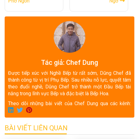
Phở Ngon"
Ngờ"
Tác giả: Chef Dung
Được tiếp xúc với Nghề Bếp từ rất sớm, Dũng Chef đã
thành công từ vị trí Phụ Bếp. Sau nhiều nỗ lực, quyết tâm
theo đuổi nghề, Dũng Chef trở thành một Đầu Bếp tài
năng trong lĩnh vực Bếp và đặc biệt là Bếp Hoa.
Theo dõi những bài viết của Chef Dung qua các kênh:
BÀI VIẾT LIÊN QUAN