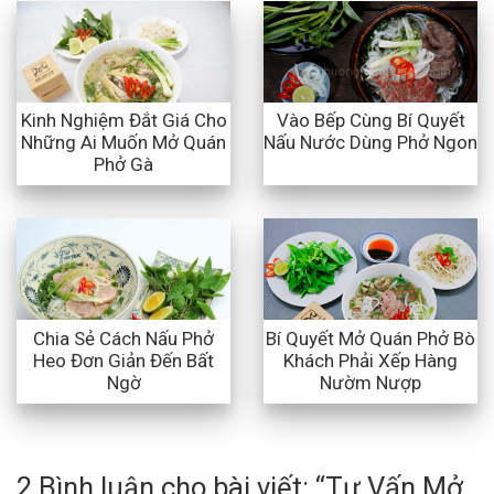
Kinh Nghiệm Đắt Giá Cho
Vào Bếp Cùng Bí Quyết
Những Ai Muốn Mở Quán
Nấu Nước Dùng Phở Ngon
Phở Gà
Chia Sẻ Cách Nấu Phở
Bí Quyết Mở Quán Phở Bò
Heo Đơn Giản Đến Bất
Khách Phải Xếp Hàng
Ngờ
Nườm Nượp
2 Bình luận cho bài viết: “
Tư Vấn Mở