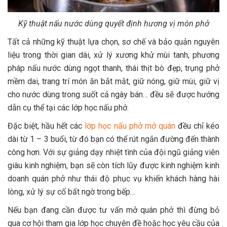
Kỹ thuật nấu nước dùng quyết định hương vị món phở
Tất cả những kỹ thuật lựa chọn, sơ chế và bảo quản nguyên
liệu trong thời gian dài, xử lý xương khử mùi tanh, phương
pháp nấu nước dùng ngọt thanh, thái thịt bò đẹp, trụng phở
mềm dai, trang trí món ăn bắt mắt, giữ nóng, giữ mùi, giữ vị
cho nước dùng trong suốt cả ngày bán… đều sẽ được hướng
dẫn cụ thể tại các lớp học nấu phở.
Đặc biệt, hầu hết các
lớp học nấu phở mở quán
đều chỉ kéo
dài từ 1 – 3 buổi, từ đó bạn có thể rút ngắn đường đến thành
công hơn. Với sự giảng dạy nhiệt tình của đội ngũ giảng viên
giàu kinh nghiệm, bạn sẽ còn tích lũy được kinh nghiệm kinh
doanh quán phở như thái độ phục vụ khiến khách hàng hài
lòng, xử lý sự cố bất ngờ trong bếp…
Nếu bạn đang cần được tư vấn mở quán phở thì đừng bỏ
qua cơ hội tham gia lớp học chuyên đề hoặc học yêu cầu của