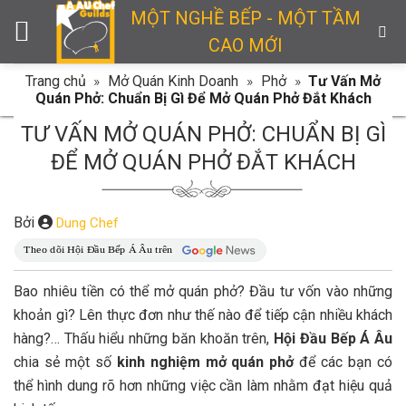
Skip
MỘT NGHỀ BẾP - MỘT TẦM
to
CAO MỚI
content
Trang chủ
»
Mở Quán Kinh Doanh
»
Phở
»
Tư Vấn Mở
Quán Phở: Chuẩn Bị Gì Để Mở Quán Phở Đắt Khách
TƯ VẤN MỞ QUÁN PHỞ: CHUẨN BỊ GÌ
ĐỂ MỞ QUÁN PHỞ ĐẮT KHÁCH
Bởi
Dung Chef
Bao nhiêu tiền có thể mở quán phở? Đầu tư vốn vào những
khoản gì? Lên thực đơn như thế nào để tiếp cận nhiều khách
hàng?… Thấu hiểu những băn khoăn trên,
Hội Đầu Bếp Á Âu
chia sẻ một số
kinh nghiệm mở quán phở
để các bạn có
thể hình dung rõ hơn những việc cần làm nhằm đạt hiệu quả