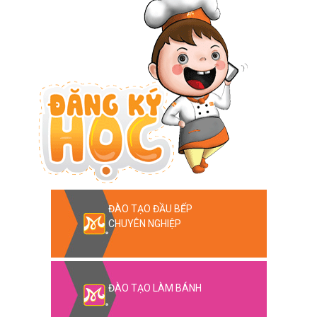
ĐÀO TẠO ĐẦU BẾP
CHUYÊN NGHIỆP
ĐÀO TẠO LÀM BÁNH