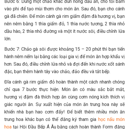
Bước 6: Dùng một chảo khác đun nóng dầu ăn, cho tỏi băm
vào phi để tạo mùi thơm cho món ăn. Sau đó, bạn cho cánh
gà đã chiên. Để món cánh gà rim giấm đậm đà hương vị, bạn
nên nêm bằng 1 thìa giấm đỏ, 1 thìa nước tương, 2 thìa nhỏ
dầu hào, 2 thìa nhỏ đường và một ít nước sôi, điều chỉnh lửa
lớn.
Bước 7: Chảo gà sôi được khoảng 15 – 20 phút thì bạn tiến
hành nêm nếm lại bằng các loại gia vị để món ăn hợp khẩu vị
hơn. Sau đó, điều chỉnh lửa nhỏ và đợi đến khi nước xốt sánh
đặc, bạn thêm hành tây vào chảo, đảo đều và tắt bếp.
Đĩa cánh gà rim giấm đỏ hoàn thành một cách nhanh chóng
chỉ qua 7 bước thực hiện. Món ăn có màu sắc bắt mắt,
hương vị đậm đà thích hợp ăn cùng cơm nóng kích thích vị
giác người ăn. Sự xuất hiện của món ăn trung hoa này sẽ
khiến nhà bạn hao cơm đấy! Để biết thêm nhiều món ăn
trung hoa khác bạn có thể đăng ký tham gia
học nấu món
hoa
tại Hội Đầu Bếp Á Âu bằng cách hoàn thành Form đăng