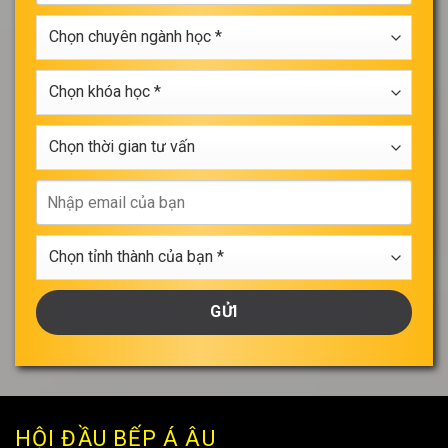
điện
*
Chọn
thoại
chuyên
*
ngành
Chọn
học
khóa
*
học
Chọn
*
thời
gian
Nhập
tư
email
vấn
của
Chọn
bạn
tỉnh
thành
của
bạn
*
HỘI ĐẦU BẾP Á ÂU