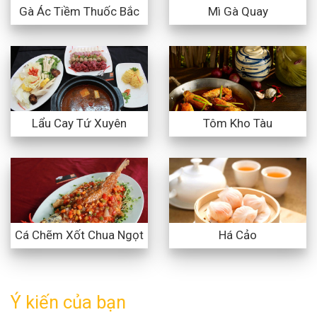
Gà Ác Tiềm Thuốc Bắc
Mì Gà Quay
Lẩu Cay Tứ Xuyên
Tôm Kho Tàu
Cá Chẽm Xốt Chua Ngọt
Há Cảo
Ý kiến của bạn