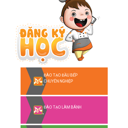
ĐÀO TẠO ĐẦU BẾP
CHUYÊN NGHIỆP
ĐÀO TẠO LÀM BÁNH