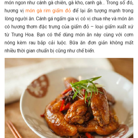
món ngon như cánh gà chiên, gà kho, canh gà… Trong số đó,
hương vị
món gà rim giấm đỏ
để lại ấn tượng mạnh trong
lòng người ăn. Cánh gá ngấm gia vị có vị chua nhẹ và món ăn
có hương thơm đặc trưng của giấm đỏ – loại giấm xuất xứ
từ Trung Hoa. Bạn có thể dùng món ăn này cùng với cơm
nóng kèm rau bắp cải luộc. Bữa ăn đơn giản không mất
nhiều thời gian chuẩn bị cũng như chế biến.