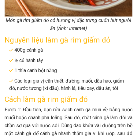
Món gà rim giấm đỏ có hương vị đặc trưng cuốn hút người
ăn (Ảnh: Internet)
Nguyên liệu làm gà rim giấm đỏ
400g cánh gà
½ củ hành tây
1 thìa canh bột năng
Các loại gia vị cần thiết: đường, muối, dầu hào, giấm
đỏ, nước tương (xì dầu), hành lá, tiêu xay, dầu ăn, tỏi
Cách làm gà rim giấm đỏ
Bước 1: Đầu tiên, bạn rửa sạch cánh gà mua về bằng nước
muối hoặc chanh pha loãng. Sau đó, chặt cánh gà làm đôi và
chần sơ qua với nước sôi. Dùng dao khứa vài đường trên bề
mặt cánh gà để cánh gà nhanh thấm gia vị khi ướp, sau đó