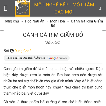
Skip
MỘT NGHỀ BẾP - MỘT TẦM
to
CAO MỚI
content
Trang chủ
»
Học Nấu Ăn
»
Món Hoa
»
Cánh Gà Rim Giấm
Đỏ
CÁNH GÀ RIM GIẤM ĐỎ
Bởi
Dung Chef
Cánh gà rim giấm đỏ là món quen thuộc với nhiều người. Đặc
biệt, đây được xem là món ăn làm hao cơm nên được rất
nhiều bà nội trợ chế biến cho gia đình mình. Vậy đã biết công
thức chế biến món ngon này chưa? Nếu chưa thì bạn cùng
tham khảo bài viết dưới đây.
Gà vốn là thực phẩm bổ dưỡng được chế biến thành nhiều