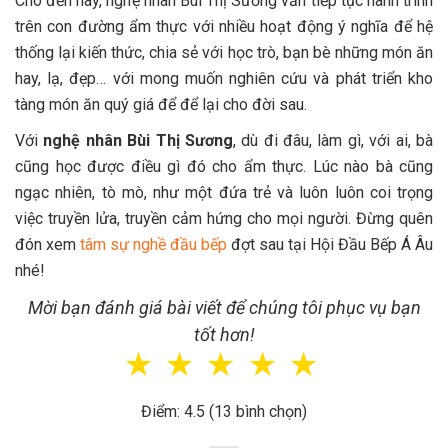
Cho đến nay, nghệ nhân Bùi Thị Sương vẫn tiếp tục hành trình
trên con đường ẩm thực với nhiều hoạt động ý nghĩa để hệ
thống lại kiến thức, chia sẻ với học trò, bạn bè những món ăn
hay, lạ, đẹp… với mong muốn nghiên cứu và phát triển kho
tàng món ăn quý giá để để lại cho đời sau.
Với
nghệ nhân Bùi Thị Sương
, dù đi đâu, làm gì, với ai, bà
cũng học được điều gì đó cho ẩm thực. Lúc nào bà cũng
ngạc nhiên, tò mò, như một đứa trẻ và luôn luôn coi trọng
việc truyền lửa, truyền cảm hứng cho mọi người. Đừng quên
đón xem
tâm sự nghề đầu bếp
đợt sau tại Hội Đầu Bếp Á Âu
nhé!
Mời bạn đánh giá bài viết để chúng tôi phục vụ bạn
tốt hơn!
☆
☆
☆
☆
☆
Điểm: 4.5 (13 bình chọn)