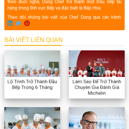
theo đuổi nghề, Dũng Chef trở thành một Đầu Bếp tài
năng trong lĩnh vực Bếp và đặc biệt là Bếp Hoa.
Theo dõi những bài viết của Chef Dung qua các kênh:
BÀI VIẾT LIÊN QUAN
Lộ Trình Trở Thành Đầu
Làm Sao Để Trở Thành
Bếp Trong 6 Tháng
Chuyên Gia Đánh Giá
Michelin