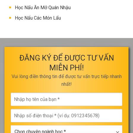
Học Nấu Ăn Mở Quán Nhậu
Học Nấu Các Món Lẩu
ĐĂNG KÝ ĐỂ ĐƯỢC TƯ VẤN
MIỄN PHÍ!
Vui lòng điền thông tin để được tư vấn trực tiếp nhanh
nhất!
Nhập
họ
tên
Nhập
của
số
bạn
điện
*
Chọn
thoại