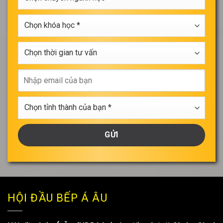
chuyên
*
ngành
Chọn
học
khóa
*
học
Chọn
*
thời
gian
Nhập
tư
email
vấn
của
Chọn
bạn
tỉnh
thành
của
bạn
*
HỘI ĐẦU BẾP Á ÂU