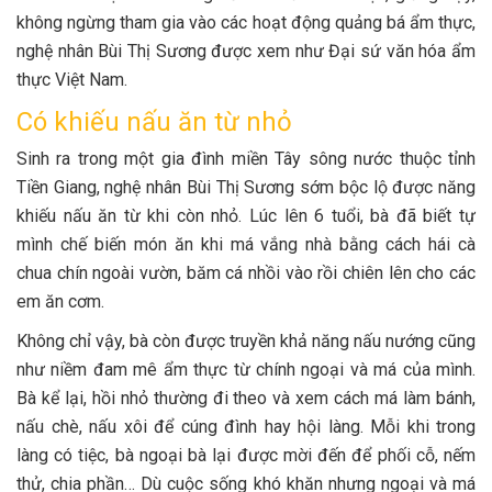
không ngừng tham gia vào các hoạt động quảng bá ẩm thực,
nghệ nhân Bùi Thị Sương được xem như Đại sứ văn hóa ẩm
thực Việt Nam.
Có khiếu nấu ăn từ nhỏ
Sinh ra trong một gia đình miền Tây sông nước thuộc tỉnh
Tiền Giang, nghệ nhân Bùi Thị Sương sớm bộc lộ được năng
khiếu nấu ăn từ khi còn nhỏ. Lúc lên 6 tuổi, bà đã biết tự
mình chế biến món ăn khi má vắng nhà bằng cách hái cà
chua chín ngoài vườn, băm cá nhồi vào rồi chiên lên cho các
em ăn cơm.
Không chỉ vậy, bà còn được truyền khả năng nấu nướng cũng
như niềm đam mê ẩm thực từ chính ngoại và má của mình.
Bà kể lại, hồi nhỏ thường đi theo và xem cách má làm bánh,
nấu chè, nấu xôi để cúng đình hay hội làng. Mỗi khi trong
làng có tiệc, bà ngoại bà lại được mời đến để phối cỗ, nếm
thử, chia phần… Dù cuộc sống khó khăn nhưng ngoại và má