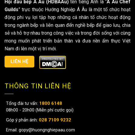
Hội đầu bếp Á Âu (HDBAAu)
tên tiếng Anh là “
A Au Chef
Guilds
” trực thuộc Hướng Nghiệp Á Âu là một tổ chức hoạt
động phi vụ lợi tập hợp những cá nhân tổ chức hoạt động
trong ngành bếp và liên quan đến nghề bếp để giao lưu, chia
sẻ và hỗ trợ nhau trong công việc và trong đời sống với cùng
mong muốn phát triển bản thân và đưa nền ẩm thực Việt
Nam đi lên một vị trí mới.
LIÊN HỆ
THÔNG TIN LIÊN HỆ
Tổng đài tư vấn:
1800 6148
08h00 - 20h00 (Miễn phí cước gọi)
Góp ý phản ánh:
028 7109 9232
Email:
gopy@huongnghiepaau.com