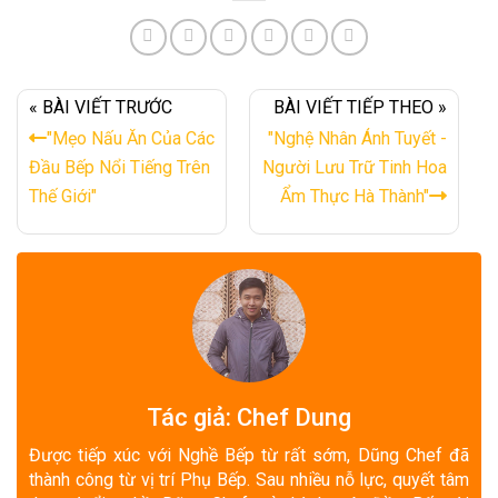
« BÀI VIẾT TRƯỚC
BÀI VIẾT TIẾP THEO »
"Mẹo Nấu Ăn Của Các
"Nghệ Nhân Ánh Tuyết -
Đầu Bếp Nổi Tiếng Trên
Người Lưu Trữ Tinh Hoa
Thế Giới"
Ẩm Thực Hà Thành"
Tác giả: Chef Dung
Được tiếp xúc với Nghề Bếp từ rất sớm, Dũng Chef đã
thành công từ vị trí Phụ Bếp. Sau nhiều nỗ lực, quyết tâm