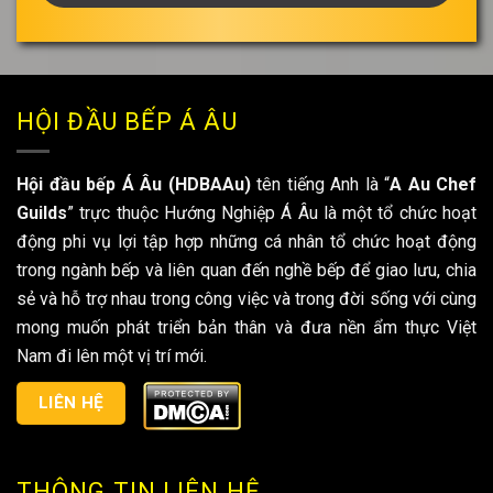
bạn
*
HỘI ĐẦU BẾP Á ÂU
Hội đầu bếp Á Âu (HDBAAu)
tên tiếng Anh là “
A Au Chef
Guilds
” trực thuộc Hướng Nghiệp Á Âu là một tổ chức hoạt
động phi vụ lợi tập hợp những cá nhân tổ chức hoạt động
trong ngành bếp và liên quan đến nghề bếp để giao lưu, chia
sẻ và hỗ trợ nhau trong công việc và trong đời sống với cùng
mong muốn phát triển bản thân và đưa nền ẩm thực Việt
Nam đi lên một vị trí mới.
LIÊN HỆ
THÔNG TIN LIÊN HỆ