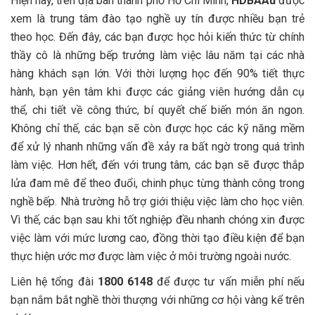
Hiện nay, trên địa bàn thành phố Hồ Chí Minh,
HDBAAu
được
xem là trung tâm đào tạo nghề uy tín được nhiều bạn trẻ
theo học. Đến đây, các bạn được học hỏi kiến thức từ chính
thầy cô là những bếp trưởng làm việc lâu năm tại các nhà
hàng khách sạn lớn. Với thời lượng học đến 90% tiết thực
hành, bạn yên tâm khi được các giảng viên hướng dẫn cụ
thể, chi tiết về công thức, bí quyết chế biến món ăn ngon.
Không chỉ thế, các bạn sẽ còn được học các kỹ năng mềm
để xử lý nhanh những vấn đề xảy ra bất ngờ trong quá trình
làm việc. Hơn hết, đến với trung tâm, các bạn sẽ được thắp
lửa đam mê để theo đuổi, chinh phục từng thành công trong
nghề bếp. Nhà trường hỗ trợ giới thiệu việc làm cho học viên.
Vì thế, các bạn sau khi tốt nghiệp đều nhanh chóng xin được
việc làm với mức lương cao, đồng thời tạo điều kiện để bạn
thực hiện ước mơ được làm việc ở môi trường ngoài nước.
Liên hệ tổng đài
1800 6148
để được tư vấn miễn phí nếu
bạn nắm bắt nghề thời thượng với những cơ hội vàng kể trên