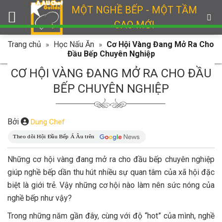
Skip
MỘT NGHỀ BẾP - MỘT TẦM
to
CAO MỚI
content
Trang chủ
»
Học Nấu Ăn
»
Cơ Hội Vàng Đang Mở Ra Cho
Đầu Bếp Chuyên Nghiệp
CƠ HỘI VÀNG ĐANG MỞ RA CHO ĐẦU
BẾP CHUYÊN NGHIỆP
Bởi
Dung Chef
Những cơ hội vàng đang mở ra cho đầu bếp chuyên nghiệp
giúp nghề bếp dần thu hút nhiều sự quan tâm của xã hội đặc
biệt là giới trẻ. Vậy những cơ hội nào làm nên sức nóng của
nghề bếp như vậy?
Trong những năm gần đây, cùng với độ “hot” của mình, nghề