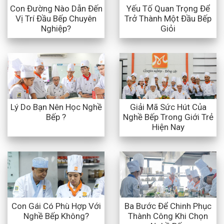
Con Đường Nào Dẫn Đến
Yếu Tố Quan Trọng Để
Vị Trí Đầu Bếp Chuyên
Trở Thành Một Đầu Bếp
Nghiệp?
Giỏi
Lý Do Bạn Nên Học Nghề
Giải Mã Sức Hút Của
Bếp ?
Nghề Bếp Trong Giới Trẻ
Hiện Nay
Con Gái Có Phù Hợp Với
Ba Bước Để Chinh Phục
Nghề Bếp Không?
Thành Công Khi Chọn